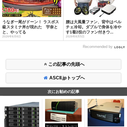
うなぎ一尾がドーン！ ラスボス
腰は大風量ファン、背中はペル
級スタミナ丼が現れた 宇奈と
チェ冷却。ダブルで身体を冷や
と、やってる
す1着2役のファン付きウ...
2026年8月6日
2026年8月5日
Recommended by
この記事の先頭へ
ASCII.jpトップへ
次にお勧めの記事
サーバー・ストレージ