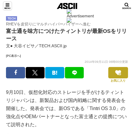
TECH
RHEVを皮切りにマルチハイパーバイザーへ進む
富士通を味方につけたティントリが最新OSをリリ
ース
文● 大谷イビサ／TECH.ASCII.jp
[PC表示へ]
2014年09月11日 06時00分更新
お気に入り
9月10日、仮想化対応のストレージを手がけるティント
リジャパンは、新製品および国内戦略に関する発表会を
開催した。発表会では、新OSである「Tintri OS 3.0」の
強化点やOEMパートナーとなった富士通との提携につい
て説明された。