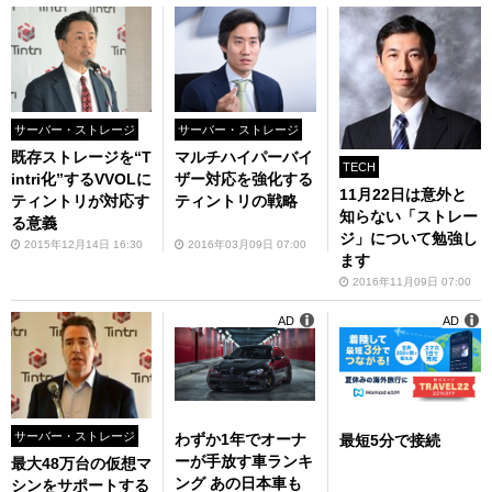
サーバー・ストレージ
サーバー・ストレージ
既存ストレージを“T
マルチハイパーバイ
TECH
intri化”するVVOLに
ザー対応を強化する
11月22日は意外と
ティントリが対応す
ティントリの戦略
知らない「ストレー
る意義
ジ」について勉強し
2015年12月14日 16:30
2016年03月09日 07:00
ます
2016年11月09日 07:00
AD
AD
サーバー・ストレージ
わずか1年でオーナ
最短5分で接続
ーが手放す車ランキ
最大48万台の仮想マ
ング あの日本車も
シンをサポートする