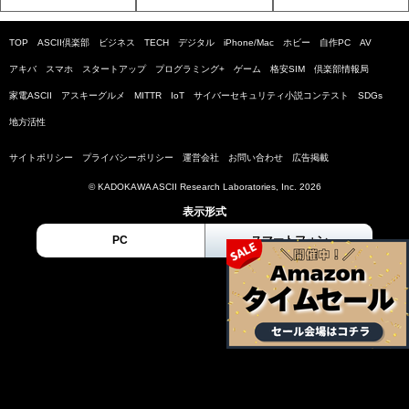
TOP
ASCII倶楽部
ビジネス
TECH
デジタル
iPhone/Mac
ホビー
自作PC
AV
アキバ
スマホ
スタートアップ
プログラミング+
ゲーム
格安SIM
倶楽部情報局
家電ASCII
アスキーグルメ
MITTR
IoT
サイバーセキュリティ小説コンテスト
SDGs
地方活性
サイトポリシー
プライバシーポリシー
運営会社
お問い合わせ
広告掲載
© KADOKAWA ASCII Research Laboratories, Inc. 2026
表示形式
PC
スマートフォン