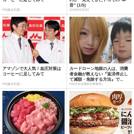
音” (1/5)
PR(森永乳業)
2026年8月6日
アマゾンで大人気！血圧対策は
カードローン地獄の人は、消費
コーヒーに足してみて
者金融が教えない『返済停止し
て減額・免除する方法』で...
PR(森永乳業)
PR(渋谷法務総合事務所)