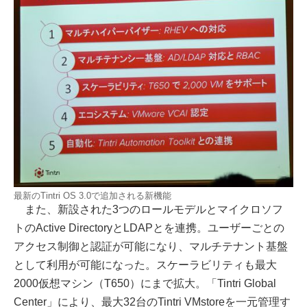
最新のTintri OS 3.0で追加される新機能
また、新設された3つのロールモデルとマイクロソフ
トのActive DirectoryとLDAPとを連携。ユーザーごとの
アクセス制御と認証が可能になり、マルチテナント基盤
として利用が可能になった。スケーラビリティも最大
2000仮想マシン（T650）にまで拡大。「Tintri Global
Center」により、最大32台のTintri VMstoreを一元管理す