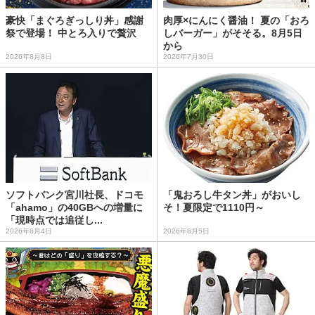
豪快「まぐろぎっしり丼」感謝
肉厚×にんにく醤油！ 夏の「おろ
祭で登場！ 中とろ入りで贅沢
しバーガー」がそそる。8月5日
から
2026年8月8日
2026年7月30日
ソフトバンク宮川社長、ドコモ
「鬼おろし牛タン丼」がおいし
「ahamo」の40GBへの増量に
そ！夏限定で1110円～
「現時点では追従し...
2026年8月4日
2026年8月5日