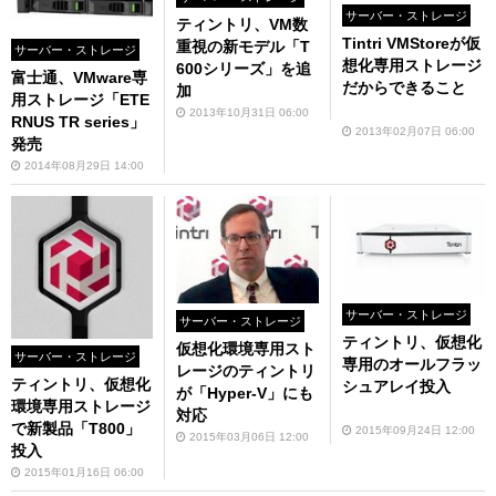
サーバー・ストレージ
ティントリ、VM数
Tintri VMStoreが仮
重視の新モデル「T
サーバー・ストレージ
想化専用ストレージ
600シリーズ」を追
富士通、VMware専
だからできること
加
用ストレージ「ETE
2013年10月31日 06:00
RNUS TR series」
2013年02月07日 06:00
発売
2014年08月29日 14:00
サーバー・ストレージ
サーバー・ストレージ
ティントリ、仮想化
仮想化環境専用スト
サーバー・ストレージ
専用のオールフラッ
レージのティントリ
ティントリ、仮想化
シュアレイ投入
が「Hyper-V」にも
環境専用ストレージ
対応
で新製品「T800」
2015年09月24日 12:00
2015年03月06日 12:00
投入
2015年01月16日 06:00