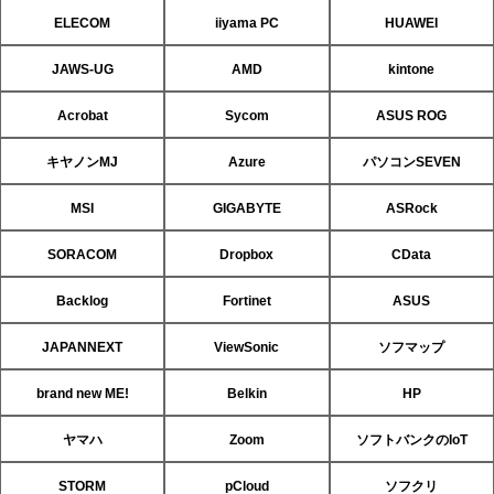
ELECOM
iiyama PC
HUAWEI
JAWS-UG
AMD
kintone
Acrobat
Sycom
ASUS ROG
キヤノンMJ
Azure
パソコンSEVEN
MSI
GIGABYTE
ASRock
SORACOM
Dropbox
CData
Backlog
Fortinet
ASUS
JAPANNEXT
ViewSonic
ソフマップ
brand new ME!
Belkin
HP
ヤマハ
Zoom
ソフトバンクのIoT
STORM
pCloud
ソフクリ