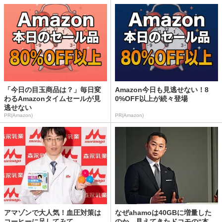
「今日の目玉商品は？」毎日変
Amazon今日も見逃せない！8
わるAmazonタイムセールが見
0%OFF以上が続々登場
逃せない
PR(Amazon)
PR(Amazon)
アマゾンで大人気！血圧対策は
なぜahamoは40GBに増量した
コーヒーに足してみて
のか 見えてきたドコモの“本