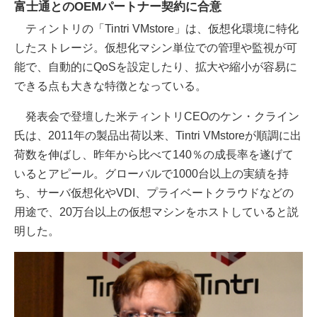
富士通とのOEMパートナー契約に合意
ティントリの「Tintri VMstore」は、仮想化環境に特化
したストレージ。仮想化マシン単位での管理や監視が可
能で、自動的にQoSを設定したり、拡大や縮小が容易に
できる点も大きな特徴となっている。
発表会で登壇した米ティントリCEOのケン・クライン
氏は、2011年の製品出荷以来、Tintri VMstoreが順調に出
荷数を伸ばし、昨年から比べて140％の成長率を遂げて
いるとアピール。グローバルで1000台以上の実績を持
ち、サーバ仮想化やVDI、プライベートクラウドなどの
用途で、20万台以上の仮想マシンをホストしていると説
明した。