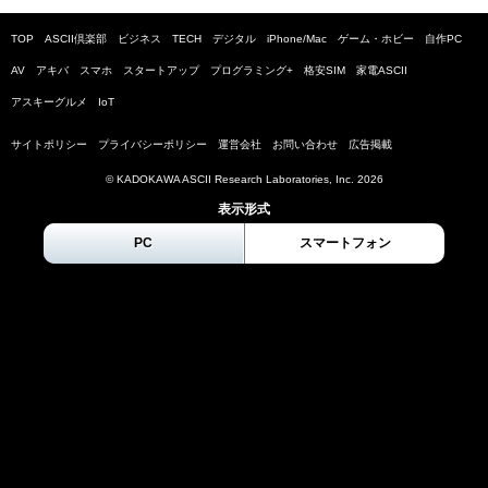
TOP
ASCII倶楽部
ビジネス
TECH
デジタル
iPhone/Mac
ゲーム・ホビー
自作PC
AV
アキバ
スマホ
スタートアップ
プログラミング+
格安SIM
家電ASCII
アスキーグルメ
IoT
サイトポリシー
プライバシーポリシー
運営会社
お問い合わせ
広告掲載
© KADOKAWA ASCII Research Laboratories, Inc.
2026
表示形式
PC
スマートフォン