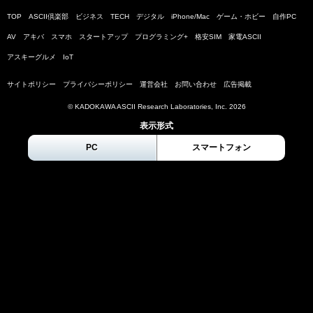
TOP
ASCII倶楽部
ビジネス
TECH
デジタル
iPhone/Mac
ゲーム・ホビー
自作PC
AV
アキバ
スマホ
スタートアップ
プログラミング+
格安SIM
家電ASCII
アスキーグルメ
IoT
サイトポリシー
プライバシーポリシー
運営会社
お問い合わせ
広告掲載
© KADOKAWA ASCII Research Laboratories, Inc.
2026
表示形式
PC
スマートフォン