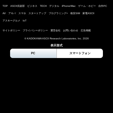
TOP
ASCII倶楽部
ビジネス
TECH
デジタル
iPhone/Mac
ゲーム・ホビー
自作PC
AV
アキバ
スマホ
スタートアップ
プログラミング+
格安SIM
家電ASCII
アスキーグルメ
IoT
サイトポリシー
プライバシーポリシー
運営会社
お問い合わせ
広告掲載
© KADOKAWA ASCII Research Laboratories, Inc.
2026
表示形式
PC
スマートフォン