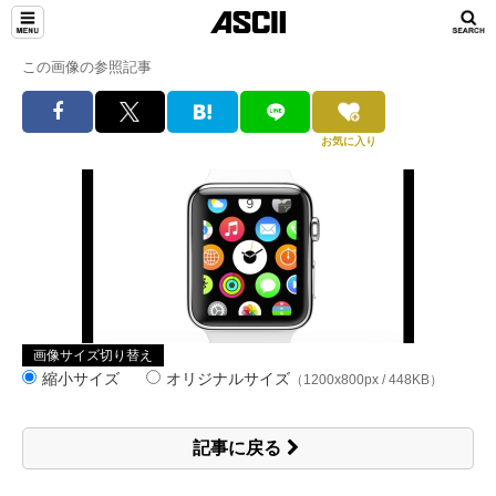
この画像の参照記事
お気に入り
画像サイズ切り替え
縮小サイズ
オリジナルサイズ
（1200x800px / 448KB）
記事に戻る