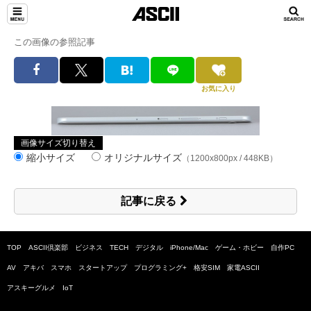
この画像の参照記事
お気に入り
画像サイズ切り替え
縮小サイズ
オリジナルサイズ
（1200x800px / 448KB）
記事に戻る
TOP
ASCII倶楽部
ビジネス
TECH
デジタル
iPhone/Mac
ゲーム・ホビー
自作PC
AV
アキバ
スマホ
スタートアップ
プログラミング+
格安SIM
家電ASCII
アスキーグルメ
IoT