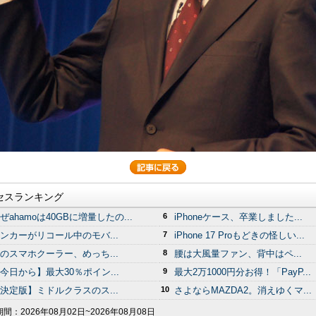
セスランキング
ぜahamoは40GBに増量したの...
6
iPhoneケース、卒業しました...
ンカーがリコール中のモバ...
7
iPhone 17 Proもどきの怪しい...
のスマホクーラー、めっち...
8
腰は大風量ファン、背中はペ...
今日から】最大30％ポイン...
9
最大2万1000円分お得！「PayP...
決定版】ミドルクラスのス...
10
さよならMAZDA2。消えゆくマ...
期間：
2026年08月02日~2026年08月08日