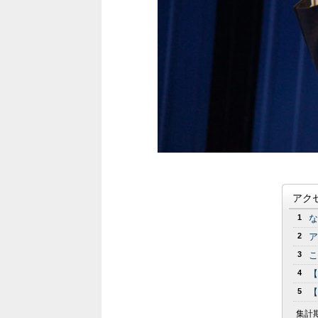
アク
1
な
2
ア
3
こ
4
【
5
【
集計