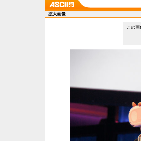
拡大画像
この画