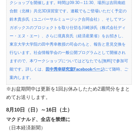
クショップを開催します。時間は09:30～11:30、場所は吉田南総
合館（北棟）共北3D演習室です。連載でもご登場いただく予定の
鈴木貴歩氏（ユニバーサルミュージック合同会社）、そしてマン
ガボックスのプロジェクトを取り仕切る川崎渉氏（株式会社ディ
ー・エヌ・エー）、さらに境真良氏（経済産業省）をお招きし、
東京大学大学院の田中秀幸教授の司会のもと、報告と意見交換を
行ないます。社会情報学会の一般公開プログラムとして開催され
ますので、本ワークショップについてはどなたでも[無料]で参加可
能です。詳しくは、
田中秀幸研究室Facebookページ
にて随時、ご
案内します。
※お盆期間中は更新を1回お休みしたため2週間分をまと
めてお送りします。
8月10日（日）～16日（土）
マクドナルド、全店を禁煙に
（日本経済新聞）