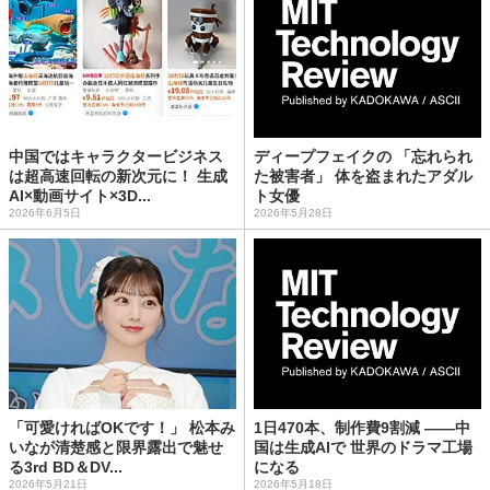
中国ではキャラクタービジネス
ディープフェイクの 「忘れられ
は超高速回転の新次元に！ 生成
た被害者」 体を盗まれたアダル
AI×動画サイト×3D...
ト女優
2026年6月5日
2026年5月28日
「可愛ければOKです！」 松本み
1日470本、制作費9割減 ——中
いなが清楚感と限界露出で魅せ
国は生成AIで 世界のドラマ工場
る3rd BD＆DV...
になる
2026年5月21日
2026年5月18日