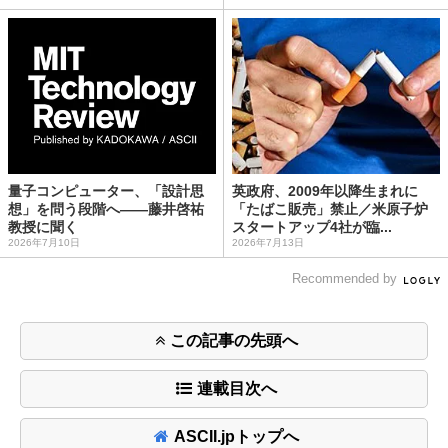
量子コンピューター、「設計思
英政府、2009年以降生まれに
想」を問う段階へ——藤井啓祐
「たばこ販売」禁止／米原子炉
教授に聞く
スタートアップ4社が臨...
2026年7月10日
2026年7月13日
Recommended by
この記事の先頭へ
連載目次へ
ASCII.jpトップへ