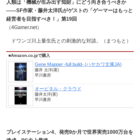
人類は「機械が生み出す知財」にどう向き合うべきか
――SF作家・藤井太洋氏がゲストの「ゲーマーはもっと
経営者を目指すべき！」第19回
（4Gamer.net）
ドワンゴ川上量生氏との刺激的な対談。（まつもと）
■Amazon.co.jpで購入
Gene Mapper -full build- (ハヤカワ文庫JA)
藤井 太洋(著)
早川書房
オービタル・クラウド
藤井太洋(著)
早川書房
プレイステーション4、発売9か月で世界実売1000万台を