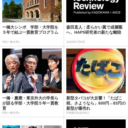
一橋大シンポ 学部・大学院を
森田直人：柔らかい翼で成層圏
５年で結ぶ一貫教育プログラム
へ、HAPS研究者の新たな離陸
PR(一橋大学)
2026年7月8日
一橋・慶應・東京外大の学長ら
新型タバコが大反響！「たばこ
が語る学部・大学院５年一貫教
税、さようなら」600円→83円の
育
新型が爆売れ
PR(一橋大学)
PR(株式会社HAL)