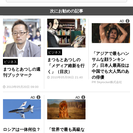
次にお勧めの記事
AD
ビジネス
「アジアで最もハン
サムな顔ランキン
まつもとあつしの
ビジネス
グ」日本人最高位は
「メディア維新を行
まつもとあつしの週
中国でも大人気のあ
く」（目次）
刊ブックマーク
の俳優
2010年05月06日 21:40
PR Skyrocket株式会社
2013年05月20日 09:00
AD
AD
ロシアは一体何位？
「世界で最も高級な