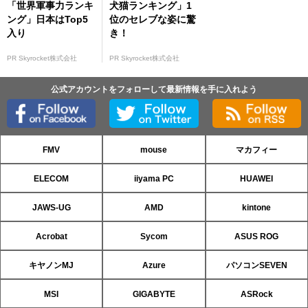
「世界軍事力ランキ
犬猫ランキング」1
ング」日本はTop5
位のセレブな姿に驚
入り
き！
PR Skyrocket株式会社
PR Skyrocket株式会社
公式アカウントをフォローして最新情報を手に入れよう
FMV
mouse
マカフィー
ELECOM
iiyama PC
HUAWEI
JAWS-UG
AMD
kintone
Acrobat
Sycom
ASUS ROG
キヤノンMJ
Azure
パソコンSEVEN
MSI
GIGABYTE
ASRock