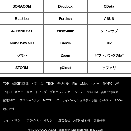
SORACOM
Dropbox
CData
Backlog
Fortinet
ASUS
JAPANNEXT
ViewSonic
ソフマップ
brand new ME!
Belkin
HP
ヤマハ
Zoom
ソフトバンクのIoT
STORM
pCloud
ソフクリ
TOP
ASCII倶楽部
ビジネス
TECH
デジタル
iPhone/Mac
ホビー
自作PC
AV
アキバ
スマホ
スタートアップ
プログラミング+
ゲーム
格安SIM
倶楽部情報局
家電ASCII
アスキーグルメ
MITTR
IoT
サイバーセキュリティ小説コンテスト
SDGs
地方活性
サイトポリシー
プライバシーポリシー
運営会社
お問い合わせ
広告掲載
© KADOKAWA ASCII Research Laboratories, Inc. 2026