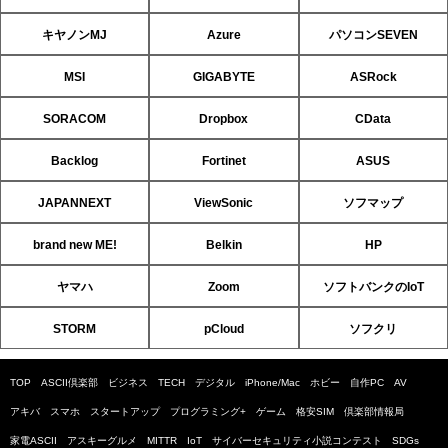
キヤノンMJ
Azure
パソコンSEVEN
MSI
GIGABYTE
ASRock
SORACOM
Dropbox
CData
Backlog
Fortinet
ASUS
JAPANNEXT
ViewSonic
ソフマップ
brand new ME!
Belkin
HP
ヤマハ
Zoom
ソフトバンクのIoT
STORM
pCloud
ソフクリ
TOP
ASCII倶楽部
ビジネス
TECH
デジタル
iPhone/Mac
ホビー
自作PC
AV
アキバ
スマホ
スタートアップ
プログラミング+
ゲーム
格安SIM
倶楽部情報局
家電ASCII
アスキーグルメ
MITTR
IoT
サイバーセキュリティ小説コンテスト
SDGs