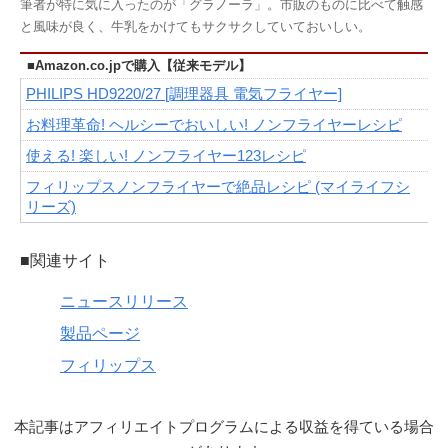
筆者が特に気に入ったのが「グラノーラ」。市販のものに比べて触感
と風味が良く、牛乳をかけてもサクサクしていておいしい。
■Amazon.co.jpで購入【従来モデル】
PHILIPS HD9220/27 [調理器具 電気フライヤー]
お料理革命! ヘルシーでおいしい! ノンフライヤーレシピ
使える! 楽しい! ノンフライヤー123レシピ
フィリップスノンフライヤーで絶品レシピ (マイライフシ
リーズ)
■関連サイト
ニュースリリース
製品ページ
フィリップス
本記事はアフィリエイトプログラムによる収益を得ている場合