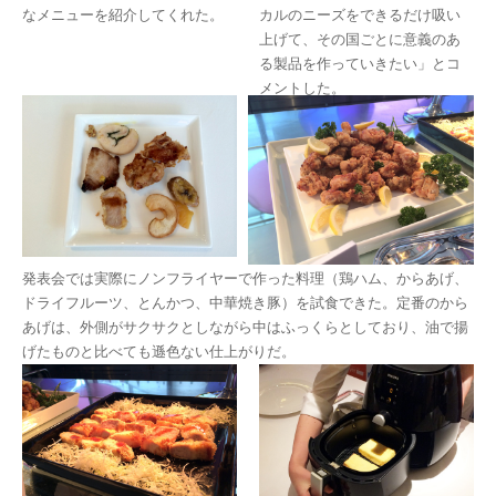
なメニューを紹介してくれた。
カルのニーズをできるだけ吸い
上げて、その国ごとに意義のあ
る製品を作っていきたい」とコ
メントした。
発表会では実際にノンフライヤーで作った料理（鶏ハム、からあげ、
ドライフルーツ、とんかつ、中華焼き豚）を試食できた。定番のから
あげは、外側がサクサクとしながら中はふっくらとしており、油で揚
げたものと比べても遜色ない仕上がりだ。