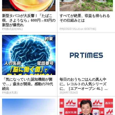
新型タバコが大反響！「たばこ
すべてが絶景、収益も得られる
税、さようなら」600円→83円の
その仕組みとは
新型が爆売れ
PR(株式会社HAL)
PR(COCO VILLA on GOETHE)
「気になっていた認知機能が菌
毎日のおうちごはんの真ん中
で…」森永が開発。感動の70代
に。レコルトの人気シリーズ
続出
に、［エアーオーブン 4L］...
PR(森永乳業)
2026年7月24日