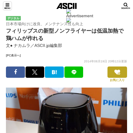
デジタル
日本市場向けに改良、メンテナンス性も向上
フィリップスの新型ノンフライヤーは低温加熱で
鶏ハムが作れる
文● ナカムラ／ASCII.jp編集部
[PC表示へ]
2014年08月19日 20時12分更新
お気に入り