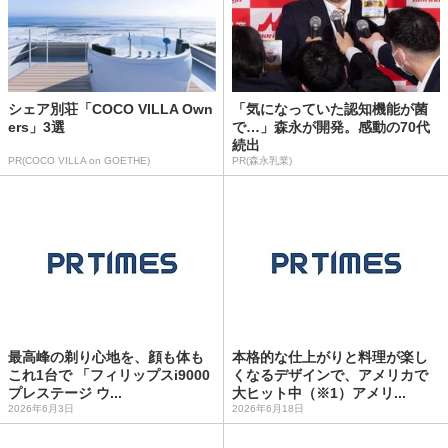
シェア別荘「COCO VILLA Own
「気になっていた認知機能が菌
ers」3選
で…」森永が開発。感動の70代
続出
PR(COCO VILLA on GOETHE)
PR(森永乳業)
最高峰の剃り心地を、顔も体も
本格的な仕上がりと料理が楽し
これ1台で 「フィリップスi9000
くなるデザインで、アメリカで
プレステージ ウ...
大ヒット中（※1）アメリ...
2026年6月3日
2026年6月18日