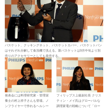
バスケット、クッキングネット、バスケットカバー、バスケットパン
はそれぞれ分解して食洗機で洗える。新バスケットは9月中旬より別
売りのアクセサリーとしても発売する。
発表会には料理研究家・管理栄
フィリップス上級副社長 クリス
養士の村上祥子さんも登場。ノ
ティン・メイ氏はグローバルな
ンフライヤーで作れるヘルシー
調理家電の戦略について「ロー