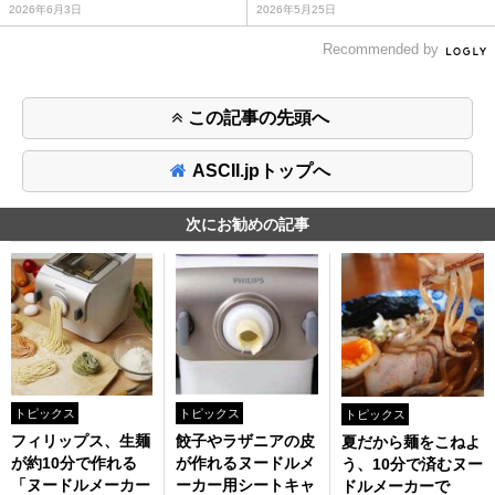
2026年6月3日
2026年5月25日
Recommended by
この記事の先頭へ
ASCII.jpトップへ
次にお勧めの記事
トピックス
トピックス
トピックス
フィリップス、生麺
餃子やラザニアの皮
夏だから麺をこねよ
が約10分で作れる
が作れるヌードルメ
う、10分で済むヌー
「ヌードルメーカー
ーカー用シートキャ
ドルメーカーで