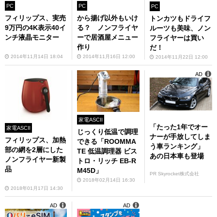
PC
PC
PC
フィリップス、実売
から揚げ以外もいけ
トンカツもドライフ
9万円の4K表示40イ
る？ ノンフライヤ
ルーツも美味、ノン
ンチ液晶モニター
ーで居酒屋メニュー
フライヤーは買い
作り
だ！
2014年11月14日 18:04
2014年11月16日 12:00
2014年11月22日 12:00
AD
家電ASCII
「たった1年でオー
家電ASCII
じっくり低温で調理
ナーが手放してしま
フィリップス、加熱
できる「ROOMMA
う車ランキング」
部の網を2層にした
TE 低温調理器 ビス
あの日本車も登場
ノンフライヤー新製
トロ・リッチ EB-R
品
M45D」
PR Skyrocket株式会社
2018年02月14日 16:30
2018年01月17日 14:30
AD
AD