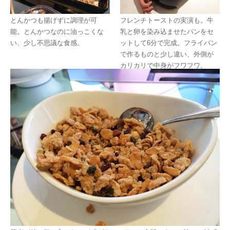
とんかつも揚げずに調理が可
フレンチトーストの実演も。牛
能。とんかつなのに油っこくな
乳と卵を染み込ませたパンをセ
い、少し不思議な食感。
ットして6分で完成。フライパン
で作るものと少し違い、外側が
カリカリで中身がフワフワ。