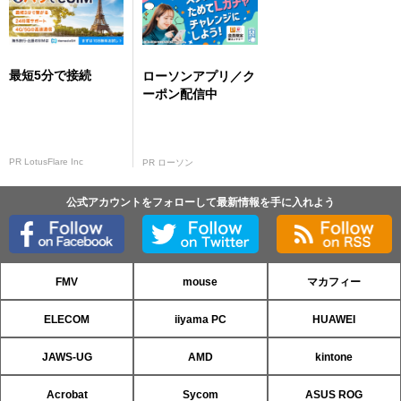
最短5分で接続
ローソンアプリ／ク
ーポン配信中
PR LotusFlare Inc
PR ローソン
公式アカウントをフォローして最新情報を手に入れよう
FMV
mouse
マカフィー
ELECOM
iiyama PC
HUAWEI
JAWS-UG
AMD
kintone
Acrobat
Sycom
ASUS ROG