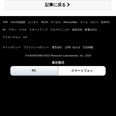
記事に戻る
TOP
ASCII倶楽部
ビジネス
TECH
デジタル
iPhone/Mac
ゲーム・ホビー
自作PC
AV
アキバ
スマホ
スタートアップ
プログラミング+
格安SIM
家電ASCII
アスキーグルメ
IoT
サイトポリシー
プライバシーポリシー
運営会社
お問い合わせ
広告掲載
© KADOKAWA ASCII Research Laboratories, Inc.
2026
表示形式
PC
スマートフォン