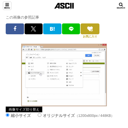
この画像の参照記事
お気に入り
画像サイズ切り替え
縮小サイズ
オリジナルサイズ
（1200x800px / 448KB）