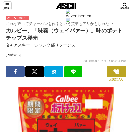
ゲーム・ホビー
これを砕いてチャーハンを作るという荒業もアリかもしれない
カルビー、「味覇（ウェイパァー）」味のポテト
チップス発売
文● アスキー・ジャンク部リターンズ
[PC表示へ]
2014年08月06日 15時28分更新
お気に入り