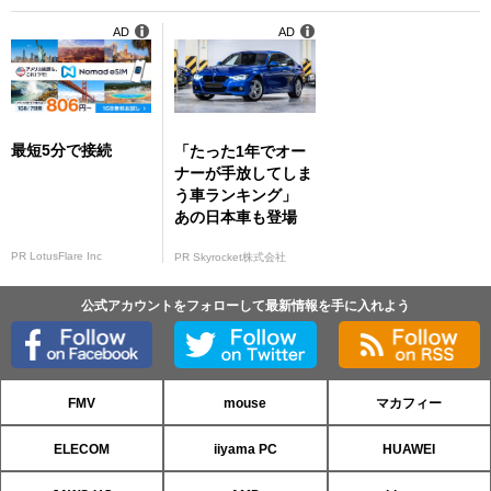
AD
AD
最短5分で接続
「たった1年でオー
ナーが手放してしま
う車ランキング」
あの日本車も登場
PR LotusFlare Inc
PR Skyrocket株式会社
公式アカウントをフォローして最新情報を手に入れよう
FMV
mouse
マカフィー
ELECOM
iiyama PC
HUAWEI