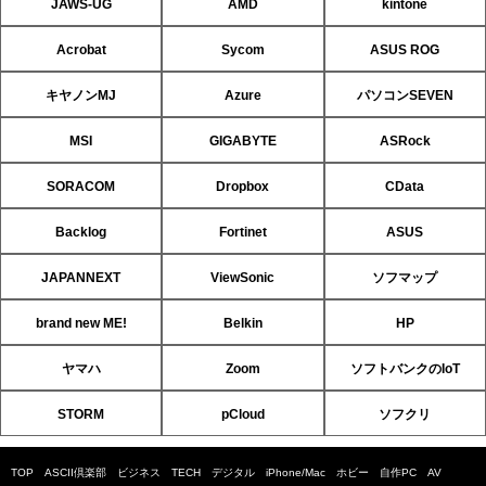
JAWS-UG
AMD
kintone
Acrobat
Sycom
ASUS ROG
キヤノンMJ
Azure
パソコンSEVEN
MSI
GIGABYTE
ASRock
SORACOM
Dropbox
CData
Backlog
Fortinet
ASUS
JAPANNEXT
ViewSonic
ソフマップ
brand new ME!
Belkin
HP
ヤマハ
Zoom
ソフトバンクのIoT
STORM
pCloud
ソフクリ
TOP
ASCII倶楽部
ビジネス
TECH
デジタル
iPhone/Mac
ホビー
自作PC
AV