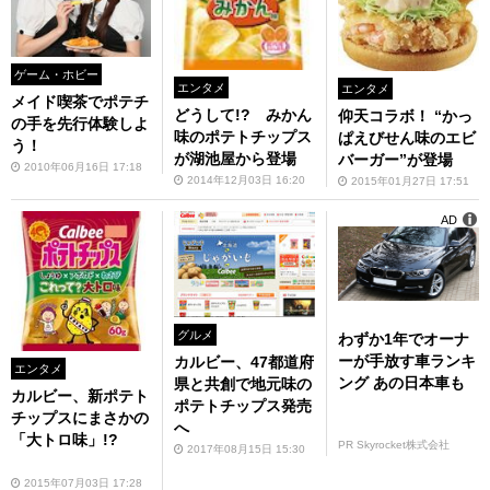
ゲーム・ホビー
エンタメ
エンタメ
メイド喫茶でポテチ
どうして!? みかん
仰天コラボ！ “かっ
の手を先行体験しよ
味のポテトチップス
ぱえびせん味のエビ
う！
が湖池屋から登場
バーガー”が登場
2010年06月16日 17:18
2014年12月03日 16:20
2015年01月27日 17:51
AD
グルメ
わずか1年でオーナ
ーが手放す車ランキ
カルビー、47都道府
エンタメ
ング あの日本車も
県と共創で地元味の
カルビー、新ポテト
ポテトチップス発売
チップスにまさかの
へ
「大トロ味」!?
PR Skyrocket株式会社
2017年08月15日 15:30
2015年07月03日 17:28