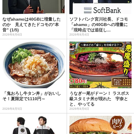
なぜahamoは40GBに増量した
ソフトバンク宮川社長、ドコモ
のか 見えてきたドコモの“本
「ahamo」の40GBへの増量に
音” (1/5)
「現時点では追従し...
2026年8月6日
2026年8月4日
「鬼おろし牛タン丼」がおいし
うなぎ一尾がドーン！ ラスボス
そ！夏限定で1110円～
級スタミナ丼が現れた 宇奈と
と、やってる
2026年8月5日
2026年8月6日