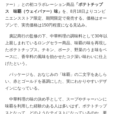
ァー）」との初コラボレーション商品
「ポテトチップ
ス 味覇（ウェイパァー）味」
を、8月18日よりコンビ
ニエンスストア限定、期間限定で発売する。価格はオー
プンで、実売価格は150円程度になる見込み。
廣記商行の監修の下、中華料理の調味料として30年以
上親しまれているロングセラー商品、味覇の味を再現し
たポテトチップス。チキン、ポーク、野菜のうま味をベ
ースに、香辛料の風味を効かせたコク深い味わいに仕上
げたという。
パッケージも、おなじみの「味覇」の二文字をあしら
い、赤とゴールドを基調にした、実にわかりやすいデザ
インになっている。
中華料理の味の決め手として、スープやチャーハンに
味覇を利用した経験のある人は多いはず。ポテトチップ
スとなって、どのようなテイストになっているのか、要