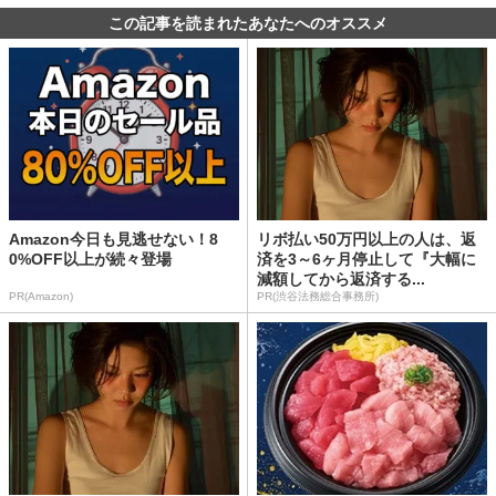
この記事を読まれたあなたへのオススメ
Amazon今日も見逃せない！8
リボ払い50万円以上の人は、返
0%OFF以上が続々登場
済を3～6ヶ月停止して『大幅に
減額してから返済する...
PR(Amazon)
PR(渋谷法務総合事務所)