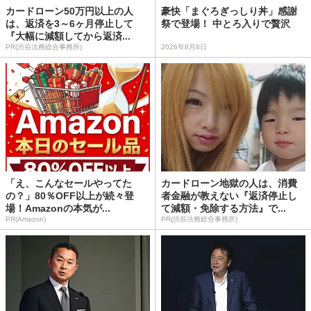
カードローン50万円以上の人
豪快「まぐろぎっしり丼」感謝
は、返済を3～6ヶ月停止して
祭で登場！ 中とろ入りで贅沢
『大幅に減額してから返済...
PR(渋谷法務総合事務所)
2026年8月8日
「え、こんなセールやってた
カードローン地獄の人は、消費
の？」80％OFF以上が続々登
者金融が教えない『返済停止し
場！Amazonの本気が...
て減額・免除する方法』で...
PR(Amazon)
PR(渋谷法務総合事務所)