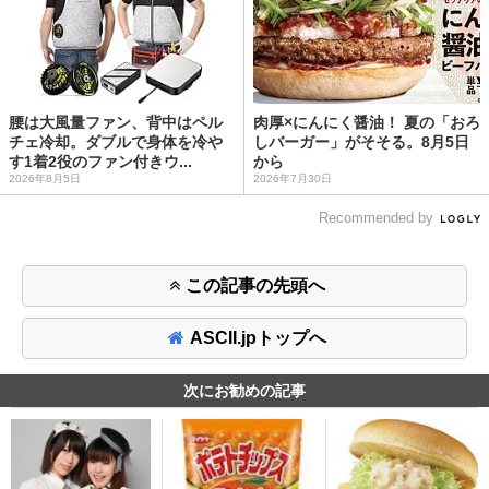
腰は大風量ファン、背中はペル
肉厚×にんにく醤油！ 夏の「おろ
チェ冷却。ダブルで身体を冷や
しバーガー」がそそる。8月5日
す1着2役のファン付きウ...
から
2026年8月5日
2026年7月30日
Recommended by
この記事の先頭へ
ASCII.jpトップへ
次にお勧めの記事