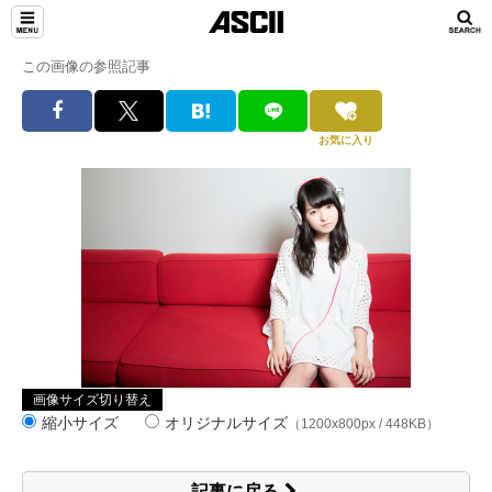
この画像の参照記事
お気に入り
画像サイズ切り替え
縮小サイズ
オリジナルサイズ
（1200x800px / 448KB）
記事に戻る