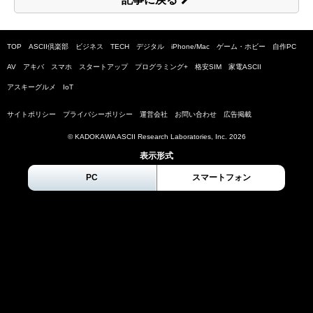
TOP
ASCII倶楽部
ビジネス
TECH
デジタル
iPhone/Mac
ゲーム・ホビー
自作PC
AV
アキバ
スマホ
スタートアップ
プログラミング+
格安SIM
家電ASCII
アスキーグルメ
IoT
サイトポリシー
プライバシーポリシー
運営会社
お問い合わせ
広告掲載
© KADOKAWA ASCII Research Laboratories, Inc.
2026
表示形式
PC
スマートフォン