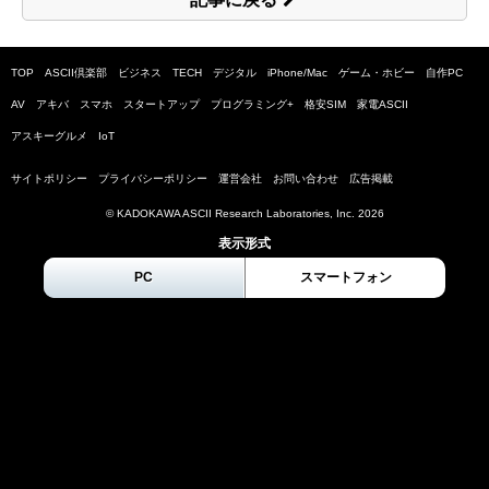
TOP
ASCII倶楽部
ビジネス
TECH
デジタル
iPhone/Mac
ゲーム・ホビー
自作PC
AV
アキバ
スマホ
スタートアップ
プログラミング+
格安SIM
家電ASCII
アスキーグルメ
IoT
サイトポリシー
プライバシーポリシー
運営会社
お問い合わせ
広告掲載
© KADOKAWA ASCII Research Laboratories, Inc.
2026
表示形式
PC
スマートフォン