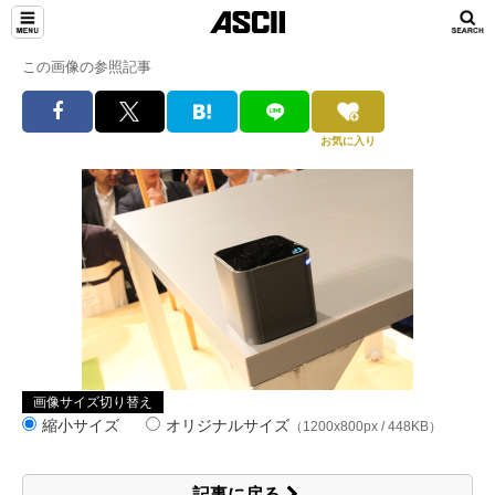
この画像の参照記事
お気に入り
画像サイズ切り替え
縮小サイズ
オリジナルサイズ
（1200x800px / 448KB）
記事に戻る