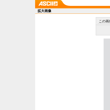
拡大画像
この画