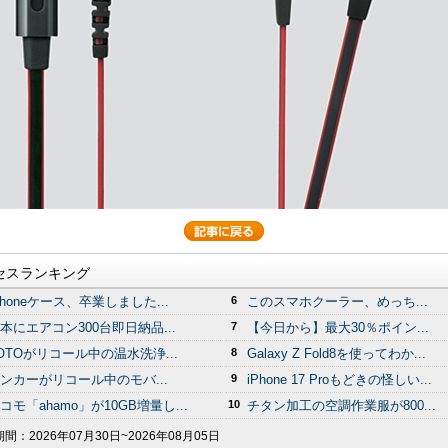
セスランキング
Phoneケース、卒業しました...
6
このスマホクーラー、めっち...
本にエアコン300台即日納品...
7
【今日から】最大30％ポイン...
OTOがリコール中の温水洗浄...
8
Galaxy Z Fold8を使ってわか...
ンカーがリコール中のモバ...
9
iPhone 17 Proもどきの怪しい...
コモ「ahamo」が10GB増量し...
10
チタン加工の空調作業服が800...
期間：
2026年07月30日~2026年08月05日