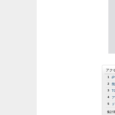
アク
1
i
2
熊
3
T
4
ア
5
ド
集計