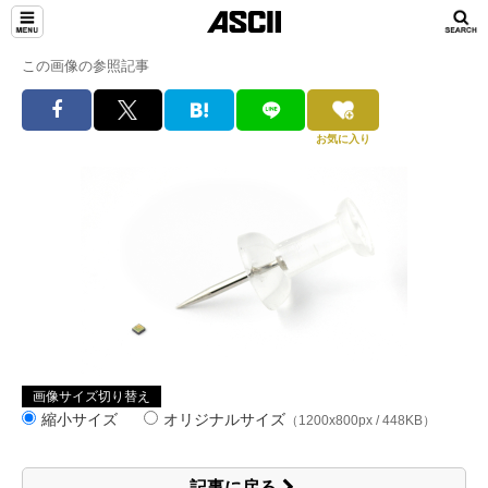
この画像の参照記事
お気に入り
画像サイズ切り替え
縮小サイズ
オリジナルサイズ
（1200x800px / 448KB）
記事に戻る