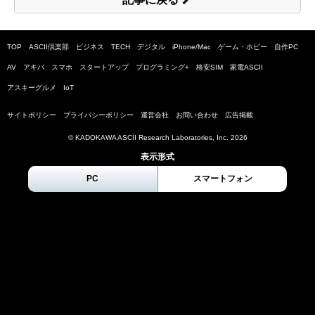
TOP
ASCII倶楽部
ビジネス
TECH
デジタル
iPhone/Mac
ゲーム・ホビー
自作PC
AV
アキバ
スマホ
スタートアップ
プログラミング+
格安SIM
家電ASCII
アスキーグルメ
IoT
サイトポリシー
プライバシーポリシー
運営会社
お問い合わせ
広告掲載
© KADOKAWA ASCII Research Laboratories, Inc.
2026
表示形式
PC
スマートフォン