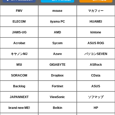
FMV
mouse
マカフィー
ELECOM
iiyama PC
HUAWEI
JAWS-UG
AMD
kintone
Acrobat
Sycom
ASUS ROG
キヤノンMJ
Azure
パソコンSEVEN
MSI
GIGABYTE
ASRock
SORACOM
Dropbox
CData
Backlog
Fortinet
ASUS
JAPANNEXT
ViewSonic
ソフマップ
brand new ME!
Belkin
HP