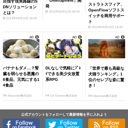
「OmniSphere」開
目指す現実路線のS
ストラトスフィア、
発
DNソリューション
OpenFlowソフトス
2013年06月12日 06:00
とは？
イッチを商用サポー
2013年09月12日 06:00
ト
2014年06月16日 14:00
AD
AD
AD
バナナもダメ…？腎
DLなしで気軽にﾌﾟﾚ
「世界で最も高級な
臓を弱らせる悪魔の
ｲできる美少女放置
犬猫ランキング」1
6食品、元気にする1
系RPG
位のセレブな姿に驚
4食品
き！
PR Skyrocket株式会社
PR C4 Connect株式会社
PR Skyrocket株式会社
公式アカウントをフォローして最新情報を手に入れよう