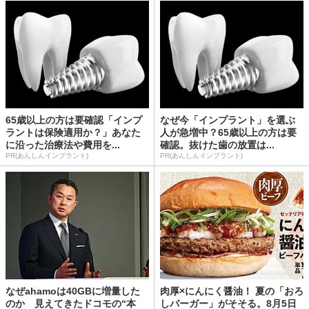
65歳以上の方は要確認「インプ
なぜ今「インプラント」を選ぶ
ラントは保険適用か？」あなた
人が急増中？65歳以上の方は要
に沿った治療法や費用を...
確認。抜けた歯の放置は...
PR(あんしんインプラント)
PR(あんしんインプラント)
なぜahamoは40GBに増量した
肉厚×にんにく醤油！ 夏の「おろ
のか 見えてきたドコモの“本
しバーガー」がそそる。8月5日