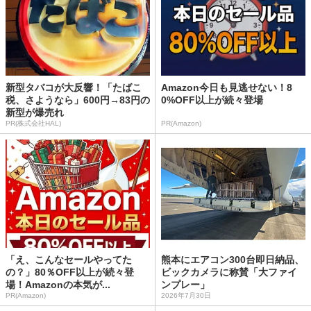
新型タバコが大反響！「たばこ
Amazon今日も見逃せない！8
税、さようなら」600円→83円の
0%OFF以上が続々登場
新型が爆売れ
PR(株式会社HAL)
PR(Amazon)
「え、こんなセールやってた
熊本にエアコン300台即日納品、
の？」80％OFF以上が続々登
ビックカメラに称賛「大ファイ
場！Amazonの本気が...
ンプレー」
PR(Amazon)
2026年7月30日