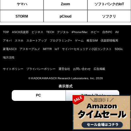
ヤマハ
Zoom
ソフトバンクのIoT
STORM
pCloud
ソフクリ
TOP
ASCII倶楽部
ビジネス
TECH
デジタル
iPhone/Mac
ホビー
自作PC
AV
アキバ
スマホ
スタートアップ
プログラミング+
ゲーム
格安SIM
倶楽部情報局
家電ASCII
アスキーグルメ
MITTR
IoT
サイバーセキュリティ小説コンテスト
SDGs
地方活性
サイトポリシー
プライバシーポリシー
運営会社
お問い合わせ
広告掲載
© KADOKAWA ASCII Research Laboratories, Inc. 2026
表示形式
PC
スマートフォン