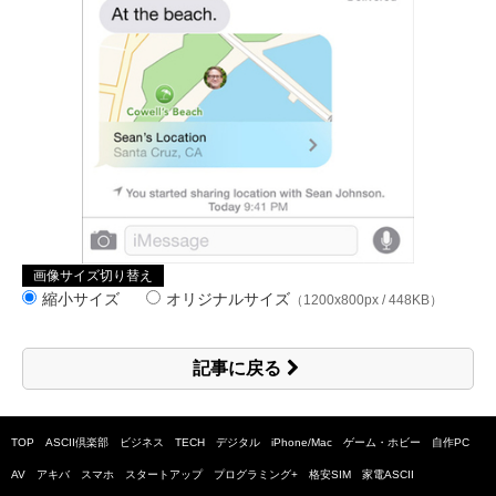
画像サイズ切り替え
縮小サイズ
オリジナルサイズ
（1200x800px / 448KB）
記事に戻る
TOP
ASCII倶楽部
ビジネス
TECH
デジタル
iPhone/Mac
ゲーム・ホビー
自作PC
AV
アキバ
スマホ
スタートアップ
プログラミング+
格安SIM
家電ASCII