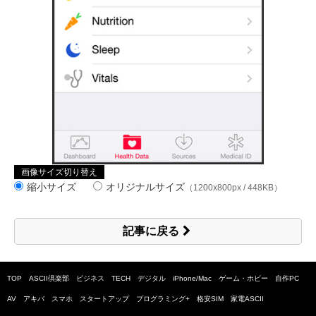
画像サイズ切り替え
縮小サイズ
オリジナルサイズ
（1200x800px / 448KB）
記事に戻る
TOP
ASCII倶楽部
ビジネス
TECH
デジタル
iPhone/Mac
ゲーム・ホビー
自作PC
AV
アキバ
スマホ
スタートアップ
プログラミング+
格安SIM
家電ASCII