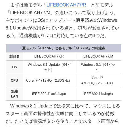
まずは新モデル「
LIFEBOOK AH77/R
」と前モデル
「LIFEBOOK AH77/M」の違いについて取り上げよう。
主なポイントはOSにアップデート適用済みのWindows
8.1 Updateが採用されている点と、CPUが変更されてい
る点、通信機能が11acに対応している点の3つだ。
夏モデル「AH77/R」と春モデル「AH77/M」の相違点
製品名
LIFEBOOK AH77/R
LIFEBOOK AH77/M
Windows 8.1 Update（64ビ
Windows 8.1（64ビッ
OS
ット）
ト）
Core i7-
CPU
Core i7-4712HQ（2.30GHz）
4702HQ（2.20GHz）
無線
IEEE 802.11ac/a/b/g/n
IEEE 802.11a/b/g/n
LAN
Windows 8.1 Updateでは従来に比べて、マウスによる
スタート画面の操作性が大幅に向上しているのが特徴
だ。たとえば電源ボタンを使うことでスタート画面から