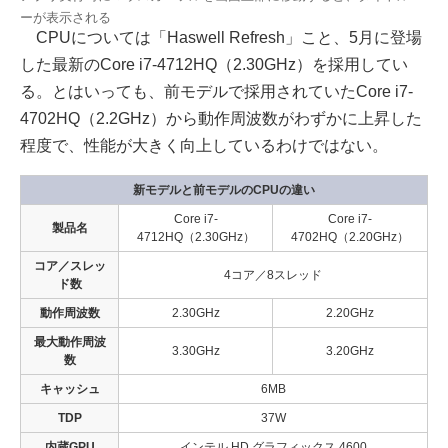
ーが表示される
CPUについては「Haswell Refresh」こと、5月に登場
した最新のCore i7-4712HQ（2.30GHz）を採用してい
る。とはいっても、前モデルで採用されていたCore i7-
4702HQ（2.2GHz）から動作周波数がわずかに上昇した
程度で、性能が大きく向上しているわけではない。
新モデルと前モデルのCPUの違い
Core i7-
Core i7-
製品名
4712HQ（2.30GHz）
4702HQ（2.20GHz）
コア／スレッ
4コア／8スレッド
ド数
動作周波数
2.30GHz
2.20GHz
最大動作周波
3.30GHz
3.20GHz
数
キャッシュ
6MB
TDP
37W
内蔵GPU
インテル HD グラフィックス 4600