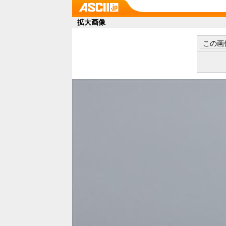
拡大画像
この画