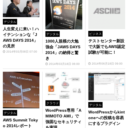
デジタル
人生変えに来い！ハ
ビジネス
デジタル
イテンションな「J
AWS DAYS 2014」
テストセンター新設
1000人規模の大勉
の見所
で大阪でもAWS認定
強会「JAWS DAYS
2014年03月08日 07:00
試験が可能に！
2014」の納得と驚
き
2014年06月18日 09:00
2014年03月18日 06:00
クラウド
デジタル
WordPress専用「A
WordPressからkint
デジタル
MIMOTO AMI」で
oneへの投稿を容易
AWS Summit Toky
強固なセキュリティ
にするプラグイン
o 2014レポート
を実現