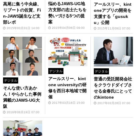
悩めるJAWS-UG地
高尾に集う中央線、
アールスリー、kint
方支部の志士たちを
リブートの佐賀、Fi
oneアプリの開発を
勢いづける5つの提
n-JAWS誕生など支
支援する「gusuk
案
部レポ
u」公開
2015年04月06日 09:00
2015年03月31日 14:00
2015年11月09日 07:00
デジタル
デジタル
アールスリー、kint
普通の受託開発会社
デジタル
one universityの研
をクラウドダイブさ
そんな使い方あか
修を西日本地域で開
せる金春氏にとって
ん！やらかした事例
催
のkintone
満載のJAWS-UG大
2017年03月16日 15:00
2017年03月28日 07:00
阪
2016年08月19日 07:00