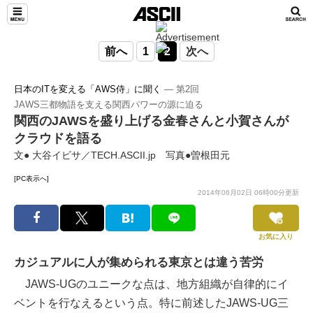
前へ
1
2
次へ
日本のITを変える「AWS侍」に聞く
― 第2回
JAWS三都物語を支える関西パワーの源に迫る
関西のJAWSを盛り上げる金春さんと小賀さんが
クラウドを語る
文● 大谷イビサ／TECH.ASCII.jp 写真●曽根田元
[PC表示へ]
2014年06月02日 06時00分更新
お気に入り
カジュアルに人が集められる東京とは違う苦労
JAWS-UGのユニークな点は、地方組織が自律的にイ
ベントを行なえるという点。特に前述したJAWS-UG三