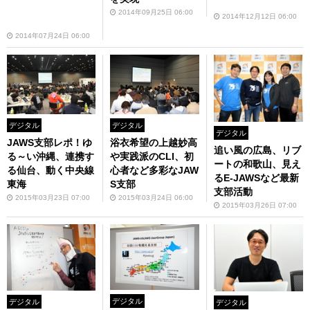
2014年09月25日 06:00
2014年12月12日 06:00
2014年07月24日 06:00
デジタル
デジタル
デジタル
JAWS支部レポ！ゆ
浴衣希望の上越妙高
追い風の広島、リブ
る～い沖縄、連携す
や実践派のCLI、初
ートの和歌山、見え
る仙台、動く中央線
心者など多彩なJAW
るE-JAWSなど最新
東海
S支部
支部活動
2015年03月23日 07:00
2015年03月24日 06:00
2015年03月26日 07:00
デジタル
デジタル
デジタル