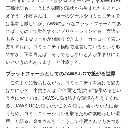
3都市のコミュニティがクロスオーバーするJAWS-UG
三都物語も、こうした関西の現状から生まれたモノとい
えそう。小賀さんは、「単一のツールやコミュニティで
は集客も厳しいが、AWSのようなプラットフォームであ
れば、その上で動作するアプリケーションでも、言語で
もさまざまなツールが相乗りできます。カッコイイ言い
方をすれば、コミュニティ横断で運営しているという形
ですが、正直言えば、そうでもしないと人が集まりにく
いというのもあります」と吐露する。
プラットフォームとしてのJAWS-UGで拡がる世界
このように苦労しながら、コミュニティを続ける魅力
はなにか？ 小賀さんは「“仲間”と“協力者”を集めるとい
う点においては、JAWS-UGは強力な環境を与えてくれ
る。JAWS-UGは知りたいことを知り、会いたい人に会
うため、コミュニケーションを取るための素晴らしい環
境」と語る。金春さんも「こうして小賀さんともおつき