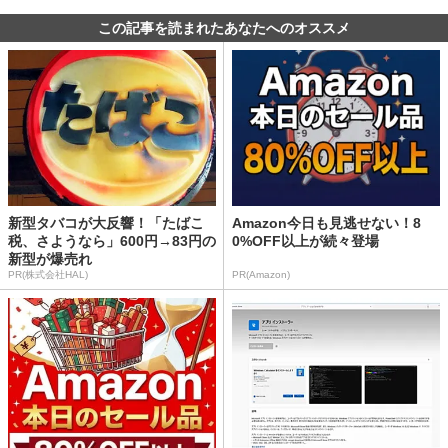
この記事を読まれたあなたへのオススメ
新型タバコが大反響！「たばこ
Amazon今日も見逃せない！8
税、さようなら」600円→83円の
0%OFF以上が続々登場
新型が爆売れ
PR(株式会社HAL)
PR(Amazon)