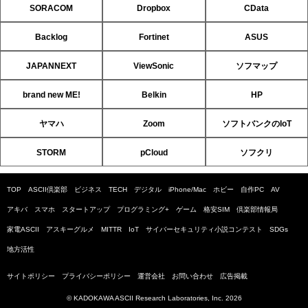
SORACOM
Dropbox
CData
Backlog
Fortinet
ASUS
JAPANNEXT
ViewSonic
ソフマップ
brand new ME!
Belkin
HP
ヤマハ
Zoom
ソフトバンクのIoT
STORM
pCloud
ソフクリ
TOP
ASCII倶楽部
ビジネス
TECH
デジタル
iPhone/Mac
ホビー
自作PC
AV
アキバ
スマホ
スタートアップ
プログラミング+
ゲーム
格安SIM
倶楽部情報局
家電ASCII
アスキーグルメ
MITTR
IoT
サイバーセキュリティ小説コンテスト
SDGs
地方活性
サイトポリシー
プライバシーポリシー
運営会社
お問い合わせ
広告掲載
© KADOKAWA ASCII Research Laboratories, Inc. 2026