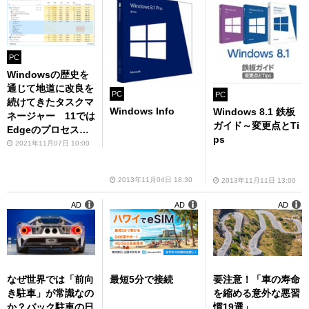
PC
Windowsの歴史を
通じて地道に改良を
PC
PC
続けてきたタスクマ
Windows Info
Windows 8.1 鉄板
ネージャー 11では
ガイド～変更点とTi
Edgeのプロセス表
ps
示に対応
2021年11月07日 10:00
2013年11月04日 18:30
2013年11月11日 13:00
AD
AD
AD
なぜ世界では「前向
最短5分で接続
要注意！「車の寿命
き駐車」が常識なの
を縮める意外な悪習
か？バック駐車の日
慣19選」