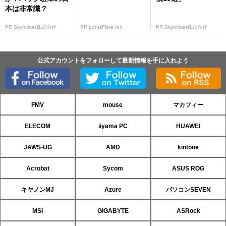
本は非常識？
PR Skyrocket株式会社
PR LotusFlare Inc
PR Skyrocket株式会社
公式アカウントをフォローして最新情報を手に入れよう
FMV
mouse
マカフィー
ELECOM
iiyama PC
HUAWEI
JAWS-UG
AMD
kintone
Acrobat
Sycom
ASUS ROG
キヤノンMJ
Azure
パソコンSEVEN
MSI
GIGABYTE
ASRock