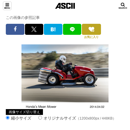
この画像の参照記事
お気に入り
画像サイズ切り替え
縮小サイズ
オリジナルサイズ
（1200x800px / 448KB）