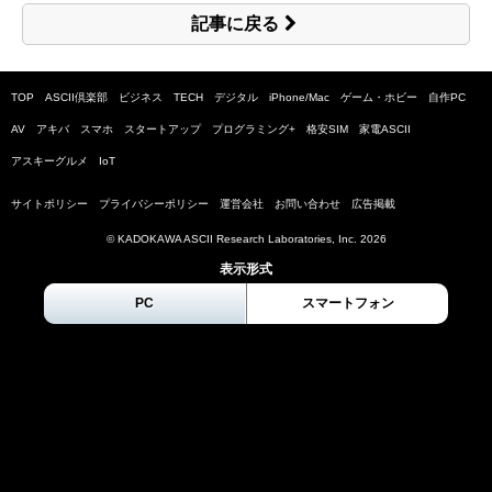
記事に戻る
TOP
ASCII倶楽部
ビジネス
TECH
デジタル
iPhone/Mac
ゲーム・ホビー
自作PC
AV
アキバ
スマホ
スタートアップ
プログラミング+
格安SIM
家電ASCII
アスキーグルメ
IoT
サイトポリシー
プライバシーポリシー
運営会社
お問い合わせ
広告掲載
© KADOKAWA ASCII Research Laboratories, Inc.
2026
表示形式
PC
スマートフォン