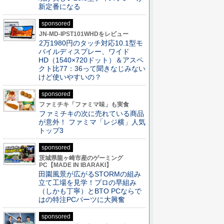
新定番になる
sponsored
JN-MD-IPST101WHDをレビュー
2万1980円のタッチ対応10.1型モ
バイルディスプレー、ワイド
HD（1540×720ドット）＆アスペ
クト比77：36って聞きなじみない
けど使いやすいの？
sponsored
ファミチキ「ファミマ味」も実食
ファミチキの次に売れている商品
が意外！ ファミマ「レジ横」人気
トップ3
sponsored
茨城県龍ヶ崎市産のゲーミング
PC【MADE IN IBARAKI】
田園風景が広がるSTORMの組み
立て工場を見学！プロの早組み
（しかも丁寧）とBTO PCならで
はの特注PCパーツに大興奮
sponsored