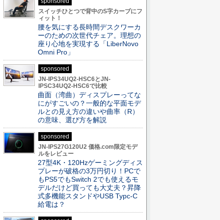
sponsored
スイッチひとつで背中のS字カーブにフ
ィット！
腰を気にする長時間デスクワーカ
ーのための次世代チェア。理想の
座り心地を実現する「LiberNovo
Omni Pro」
sponsored
JN-IPS34UQ2-HSC6とJN-
IPSC34UQ2-HSC6で比較
曲面（湾曲）ディスプレーってな
にがすごいの？一般的な平面モデ
ルとの見え方の違いや曲率（R）
の意味、選び方を解説
sponsored
JN-IPS27G120U2 価格.com限定モデ
ルをレビュー
27型4K・120Hzゲーミングディス
プレーが破格の3万円切り！PCで
もPS5でもSwitch 2でも使えるモ
デルだけど買っても大丈夫？昇降
式多機能スタンドやUSB Typc-C
給電は？