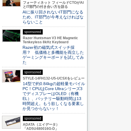
フォーティネット フィールドCTOがAI
とIT部門の付き合い方を語る
AIに振り回されないIT部門になる
ため、IT部門が今考えなければな
らないこと
sponsored
Razer Huntsman V3 HE Magnetic
Tenkeyless 8kHz Keyboard
Razer初の磁気式スイッチ採
用？ 低価格と多機能を両立した
ゲーミングキーボードを試してみ
た
sponsored
STYLE-14FH132-U5-UCSXをレビュー
14型で約0.84kgの超軽量モバイル
PC！CPUはCore Ultraシリーズ3
でディスプレーはOLED（有機
EL）、バッテリー駆動時間は13
時間超え。もう欲しくなる要素し
か見つからないッ！
sponsored
ADATA（エイデータ）
「AD5U480016G-D」