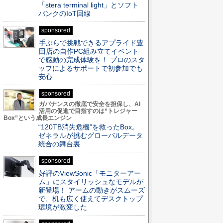
「stera terminal light」とソフト
バンクのIoT回線
sponsored
手ぶらで挑戦できるアプライド豊
田店の自作PC組み立てイベント
で感動の完成体験を！ プロのスタ
ッフによるサポートで初参加でも
安心
sponsored
ガバナンスの徹底で安全を担保し、AI
活用の促進で目指すのは“トレジャー
Box”という成長エンジン
“120TB消失危機”を救ったBox。
ゼネラルが挑むグローバルデータ
統合の舞台裏
sponsored
好評のViewSonic「モニターアー
ム」にスタイリッシュなモデルが
新登場！ アームの動きがスムーズ
で、机も広く使えてデスクトップ
環境が激変した