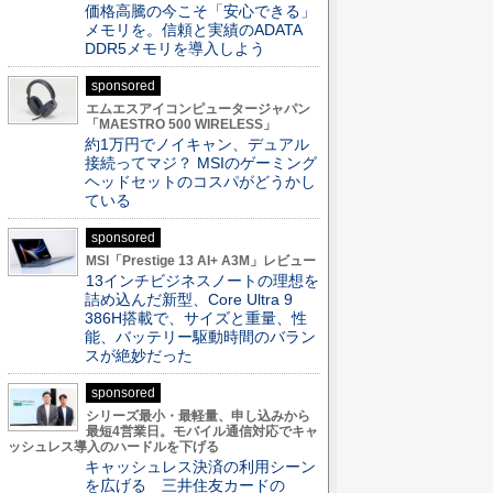
価格高騰の今こそ「安心できる」
メモリを。信頼と実績のADATA
DDR5メモリを導入しよう
sponsored
エムエスアイコンピュータージャパン
「MAESTRO 500 WIRELESS」
約1万円でノイキャン、デュアル
接続ってマジ？ MSIのゲーミング
ヘッドセットのコスパがどうかし
ている
sponsored
MSI「Prestige 13 AI+ A3M」レビュー
13インチビジネスノートの理想を
詰め込んだ新型、Core Ultra 9
386H搭載で、サイズと重量、性
能、バッテリー駆動時間のバラン
スが絶妙だった
sponsored
シリーズ最小・最軽量、申し込みから
最短4営業日。モバイル通信対応でキャ
ッシュレス導入のハードルを下げる
キャッシュレス決済の利用シーン
を広げる 三井住友カードの