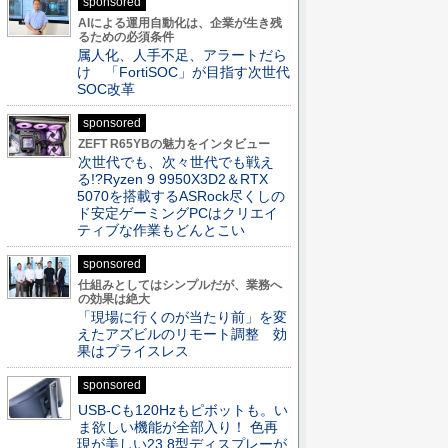
sponsored
AIによる運用自動化は、企業が生き残
るための必須条件
属人化、人手不足、アラートだら
け 「FortiSOC」が目指す次世代
SOC改革
sponsored
ZEFT R65YBの魅力をインタビュー
次世代でも、次々世代でも戦え
る!?Ryzen 9 9950X3D2＆RTX
5070を搭載するASRock尽くしの
ド安定ゲーミングPCはクリエイ
ティブな作業もどんとこい
sponsored
仕組みとしてはシンプルだが、業務へ
の効果は絶大
「現場に行くのが当たり前」を変
えたアズビルのリモート調整 効
果はプライスレス
sponsored
USB-Cも120Hzもピボットも。い
ま欲しい機能が全部入り！ 色再
現が美しい23.8型ディスプレーが