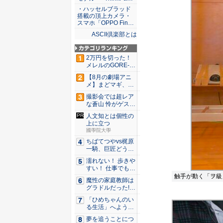
・ハッセルブラッド
搭載の頂上カメラ・
スマホ「OPPO Fin…
ASCII倶楽部とは
2万円を切った！
メレルのGORE-T
E...
【8月の劇場アニ
メ】まどマギ、13
年ぶり...
撮影会では超レア
な蒼山 怜がゲスト
登場！...
人文知とは個性の
上に立つ
國學院大學
ちばてつやvs梶原
一騎、巨匠どうし
のガチ...
濡れない！ 歩きや
すい！ 仕事でも履
ける...
触手が動く「ヲ級
魔性の家庭教師は
グラドルだった!?
村雨...
「ひめちゃんのい
る生活」へようこ
そ！ 「...
夢を追うことにつ