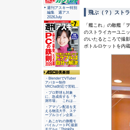
週刊アスキー特別
飛ぶ（？）ストラ
編集 週アス
2026July
「艦これ」の敵艦「
のストライカーユニット
のいたるところで撮
ボトルロケットを内
ASCII倶楽部
・BlenderでVTuber
アバター制作
VRChat対応で苦戦…
・プロ野球も対象
に、急成長する「予
測市場」 これは…
・アマゾン配送を支
える物流大手、ステ
ーブルコイン企業…
・あこがれの旗艦モ
バイルノートPC最新
モデル=「ThinkPa…