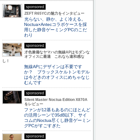
sponsored
ZEFT R65YCの魅力をインタビュー
光らない、静か、よく冷える。
Noctua×Antecコラボケースを採
用した静音ゲーミングPCのこだ
わり
sponsored
才色兼備なヤマハの無線APはモダンな
オフィスに最適 これなら違和感な
し！
無線APにデザインは不要です
か？ ブラックスケルトンモデル
は今どきのオフィスにめちゃなじ
むんです
sponsored
Silent Master Noctua Edition X870A
をレビュー
ファンが12基もあるのにほとんど
の活用シーンで35dB以下、サイ
コムのNoctua尽くし静音ゲーミン
グPCがすごすぎた
sponsored