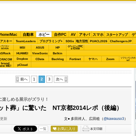
Phone/Mac
自動車
ホビー
自作PC
AV
アキバ
スマホ
ゲ
スタートアップ
アスキー
TeamLeaders
プログラミング+
SDGs
地方活性
PUACL2026
ChallengersJP
パソコン
ゲーミングPC
MSI
ASUS
HP
STORM
SEVEN
ASRock
HUAWEI
ViewSonic
Belkin
ソフトバンクの
Dropbox
CData
Backlog
Fortinet
ヤマハ
Zoom
ORACOM
IoT
brand
pCloud
new ME!
前へ
1
2
3
次へ
に楽しめる展示がズラり！
ト葬」に驚いた NT京都2014レポ（後編）
分更新
文● 多田祥人、広田稔（
@kawauso3
）
お気に入り
一覧