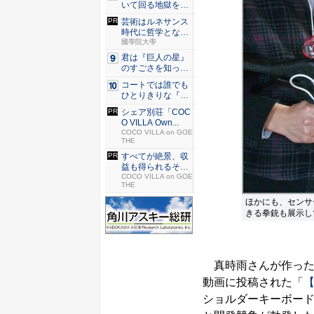
いて回る地獄を描
く『二階...
芸術はルネサンス
時代に哲学となっ
た？
國學院大學
君は『巨人の星』
のすごさを知って
いるか？...
コートでは誰でも
ひとりきりな『エ
ースをね...
シェア別荘「COC
O VILLA Own...
COCO VILLA on GOE
THE
すべてが絶景、収
益も得られるその
仕組みと...
COCO VILLA on GOE
THE
ほかにも、センサ
きる拳銃も展示し
真時雨さんが作った
動画に投稿された「
【
ショルダーキーボー