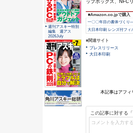
ップボックス、NFC
■Amazon.co.jpで購入
一〇〇年目の書体づくり―
週刊アスキー特別
大日本印刷 レンズ付フィルム DO
編集 週アス
2026July
■関連サイト
プレスリリース
大日本印刷
本記事はアフィ