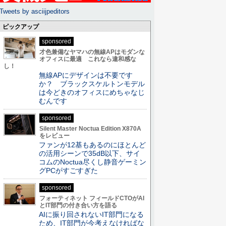
Tweets by asciijpeditors
ピックアップ
sponsored
才色兼備なヤマハの無線APはモダンな
オフィスに最適 これなら違和感な
し！
無線APにデザインは不要です
か？ ブラックスケルトンモデル
は今どきのオフィスにめちゃなじ
むんです
sponsored
Silent Master Noctua Edition X870A
をレビュー
ファンが12基もあるのにほとんど
の活用シーンで35dB以下、サイ
コムのNoctua尽くし静音ゲーミン
グPCがすごすぎた
sponsored
フォーティネット フィールドCTOがAI
とIT部門の付き合い方を語る
AIに振り回されないIT部門になる
ため、IT部門が今考えなければな