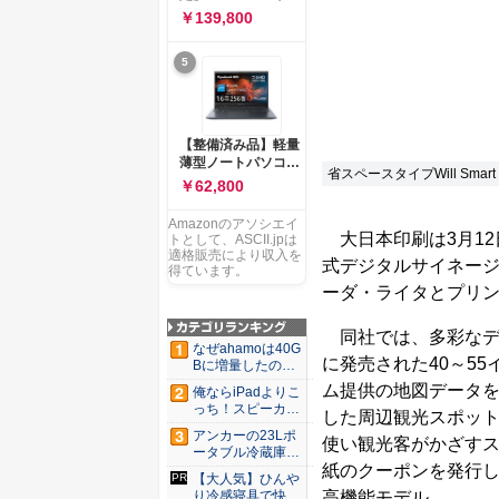
ー 83K9003JJP ノー
ソコン Vivobook 15
￥139,800
トPC
M1502NAQ 15.6イ
ンチ AMD Ryzen 7
5
170 メモリ16GB
SSD 512GB
Microsoft 365
Personal (24か月版)
搭載 Windows 11 重
【整備済み品】軽量
量1.7kg Wi-Fi 6E ク
薄型ノートパソコン
ワイエットブルー
省スペースタイプWill Smart
dynabook G83 ■
￥62,800
M1502NAQ-
13.3型
R7165BUWS
FHD(1920x1080) -
Amazonのアソシエイ
高性能第11世代Core
大日本印刷は3月12
トとして、ASCII.jpは
i5-1135G7 - メモリ
適格販売により収入を
式デジタルサイネージ（電
16GB - SSD 256GB
得ています。
- Webカメラ -
ーダ・ライタとプリ
WiFi&Bluetooth -
USB Type-C - MS
同社では、多彩なデジ
Office 2021 - Win11
なぜahamoは40G
搭載
に発売された40～55
Bに増量したの
か ...
ム提供の地図データ
俺ならiPadよりこ
っち！スピーカー
した周辺観光スポット
9個...
アンカーの23Lポ
使い観光客がかざす
ータブル冷蔵庫が
紙のクーポンを発行
Ama...
【大人気】ひんや
高機能モデル。
り冷感寝具で快適