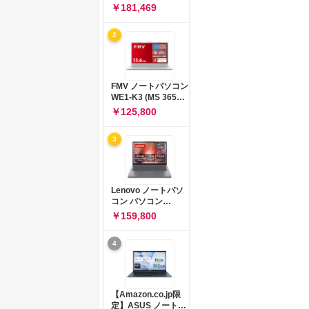
コン 15-fd 15.6イン
￥181,469
チ インテル Core 5
120U メモリ16GB
2
SSD512GB
Windows 11
Microsoft Office
2024搭載 WPS
Office搭載 カメラシ
FMV ノートパソコン
ャッター 指紋認証 薄
WE1-K3 (MS 365
型 Copilotキー搭載
Personal/Copilotキ
￥125,800
ナチュラルシルバー
ー搭載/Win 11/15.6
(BJ0M5PA-AAAI)
型/Core
3
i5/16GB/SSD
512GB/ホワイト)
FMVWK3E15W_AZ
Lenovo ノートパソ
コン パソコン
IdeaPad Slim 3 14.0
￥159,800
インチ AMD
Ryzen™ 5 8640HS
4
メモリ16GB
SSD512GB
Microsoft 365 試用
版 Windows11 バッ
テリー駆動12.6時間
【Amazon.co.jp限
重量1.39kg ルナグレ
定】ASUS ノートパ