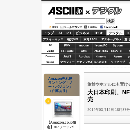
ASCII.jp
デジタル
トップ
AI
IoT
ビジネス
TECH
デジタル
i
アスキーキッズ
格安SIM
家電ASCII
アスキーグルメ
週刊
FMV
mouse
iiyamaPC
Sycom
PC
ELECOM
AMD
ASUS ROG
Digital
GIGABYTE
JAWS
Acrobat
kintone
Azure
Business
S
JAPANNEXT
マカフィー
キヤノンMJ
ソフマップ
Special
Amazon売れ筋
ランキング「ノ
旅館やホテルにも置け
ートパソコン」
（在庫あり）
大日本印刷、N
売
1
2014年03月12日 18時37
【Amazon.co.jp限
定】HP ノートパソ