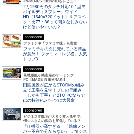
JN-MD-IPST101WHDをレビュー
2万1980円のタッチ対応10.1型モ
バイルディスプレー、ワイド
HD（1540×720ドット）＆アスペ
クト比77：36って聞きなじみない
けど使いやすいの？
sponsored
ファミチキ「ファミマ味」も実食
ファミチキの次に売れている商品
が意外！ ファミマ「レジ横」人気
トップ3
sponsored
茨城県龍ヶ崎市産のゲーミング
PC【MADE IN IBARAKI】
田園風景が広がるSTORMの組み
立て工場を見学！プロの早組み
（しかも丁寧）とBTO PCならで
はの特注PCパーツに大興奮
sponsored
ビジネスIT環境が大きく変わる中で、
情シスさんの悩みも変化している？
「IT機器が高すぎる」「熟練メン
バー不在で分からない」… 情シス