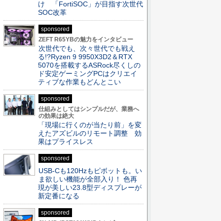
け 「FortiSOC」が目指す次世代
SOC改革
sponsored
ZEFT R65YBの魅力をインタビュー
次世代でも、次々世代でも戦え
る!?Ryzen 9 9950X3D2＆RTX
5070を搭載するASRock尽くしの
ド安定ゲーミングPCはクリエイ
ティブな作業もどんとこい
sponsored
仕組みとしてはシンプルだが、業務へ
の効果は絶大
「現場に行くのが当たり前」を変
えたアズビルのリモート調整 効
果はプライスレス
sponsored
USB-Cも120Hzもピボットも。い
ま欲しい機能が全部入り！ 色再
現が美しい23.8型ディスプレーが
新定番になる
sponsored