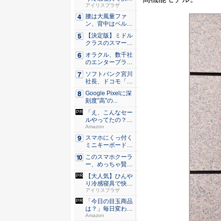
な睡眠を...
アイリスプラザ
腰は大風量ファ
ン、背中はペルチ
ェ冷却。ダ...
【決定版】ミドル
クラスのスマート
フォンの...
オラクル、数千社
のエンタープライ
ズ・アプ...
ソフトバンク宮川
社長、ドコモ「ah
amo...
Google Pixelに深
刻度"高"の...
「え、こんなセー
ルやってたの？」
80％O...
Amazon
スマホにくっ付く
ミニキーボード！
触ってわ...
このスマホクーラ
ー、めっちゃ賢
い。ただ冷...
【大人気】ひんや
り冷感寝具で快適
な睡眠を...
アイリスプラザ
「今日の目玉商品
は？」毎日変わる
Amaz...
Amazon