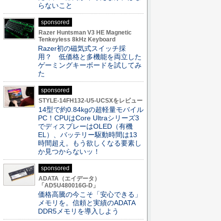
らないこと
sponsored
Razer Huntsman V3 HE Magnetic
Tenkeyless 8kHz Keyboard
Razer初の磁気式スイッチ採
用？ 低価格と多機能を両立した
ゲーミングキーボードを試してみ
た
sponsored
STYLE-14FH132-U5-UCSXをレビュー
14型で約0.84kgの超軽量モバイル
PC！CPUはCore Ultraシリーズ3
でディスプレーはOLED（有機
EL）、バッテリー駆動時間は13
時間超え。もう欲しくなる要素し
か見つからないッ！
sponsored
ADATA（エイデータ）
「AD5U480016G-D」
価格高騰の今こそ「安心できる」
メモリを。信頼と実績のADATA
DDR5メモリを導入しよう