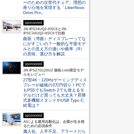
ーのための次世代チェア。理想の
座り心地を実現する「LiberNovo
Omni Pro」
sponsored
JN-IPS34UQ2-HSC6とJN-
IPSC34UQ2-HSC6で比較
曲面（湾曲）ディスプレーってな
にがすごいの？一般的な平面モデ
ルとの見え方の違いや曲率（R）
の意味、選び方を解説
sponsored
JN-IPS27G120U2 価格.com限定モデ
ルをレビュー
27型4K・120Hzゲーミングディス
プレーが破格の3万円切り！PCで
もPS5でもSwitch 2でも使えるモ
デルだけど買っても大丈夫？昇降
式多機能スタンドやUSB Typc-C
給電は？
sponsored
AIによる運用自動化は、企業が生き残
るための必須条件
属人化、人手不足、アラートだら