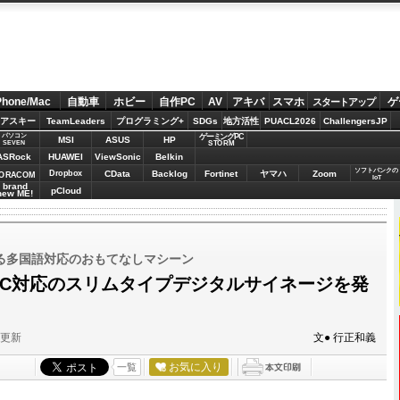
Phone/Mac
自動車
ホビー
自作PC
AV
アキバ
スマホ
ゲ
スタートアップ
アスキー
TeamLeaders
プログラミング+
SDGs
地方活性
PUACL2026
ChallengersJP
パソコン
ゲーミングPC
MSI
ASUS
HP
STORM
SEVEN
ASRock
HUAWEI
ViewSonic
Belkin
ソフトバンクの
Dropbox
CData
Backlog
Fortinet
ヤマハ
Zoom
ORACOM
IoT
brand
pCloud
new ME!
る多国語対応のおもてなしマシーン
FC対応のスリムタイプデジタルサイネージを発
分更新
文● 行正和義
お気に入り
一覧