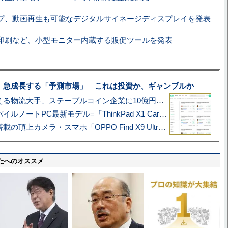
プ、動画再生も可能なデジタルサイネージディスプレイを発表
印刷など、小型モニター内蔵する販促ツールを発表
、急成長する「予測市場」 これは投資か、ギャンブルか
アマゾン配送を支える物流大手、ステーブルコイン企業に10億円投資のワケ
あこがれの旗艦モバイルノートPC最新モデル=「ThinkPad X1 Carbon Gen 14 Aura Edition」実機レビュー
ハッセルブラッド搭載の頂上カメラ・スマホ「OPPO Find X9 Ultra」実写レビュー=プロが本気で徹底撮影しました!!
たへのオススメ