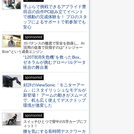
手ぶらで挑戦できるアプライド豊
田店の自作PC組み立てイベント
で感動の完成体験を！ プロのスタ
ッフによるサポートで初参加でも
安心
sponsored
ガバナンスの徹底で安全を担保し、AI
活用の促進で目指すのは“トレジャー
Box”という成長エンジン
“120TB消失危機”を救ったBox。
ゼネラルが挑むグローバルデータ
統合の舞台裏
sponsored
好評のViewSonic「モニターアー
ム」にスタイリッシュなモデルが
新登場！ アームの動きがスムーズ
で、机も広く使えてデスクトップ
環境が激変した
sponsored
スイッチひとつで背中のS字カーブにフ
ィット！
腰を気にする長時間デスクワーカ