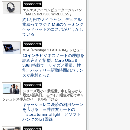
sponsored
エムエスアイコンピュータージャパン
「MAESTRO 500 WIRELESS」
約1万円でノイキャン、デュアル
接続ってマジ？ MSIのゲーミング
ヘッドセットのコスパがどうかし
ている
sponsored
MSI「Prestige 13 AI+ A3M」レビュー
13インチビジネスノートの理想を
詰め込んだ新型、Core Ultra 9
386H搭載で、サイズと重量、性
能、バッテリー駆動時間のバラン
スが絶妙だった
sponsored
シリーズ最小・最軽量、申し込みから
最短4営業日。モバイル通信対応でキャ
ッシュレス導入のハードルを下げる
キャッシュレス決済の利用シーン
を広げる 三井住友カードの
「stera terminal light」とソフト
バンクのIoT回線
sponsored