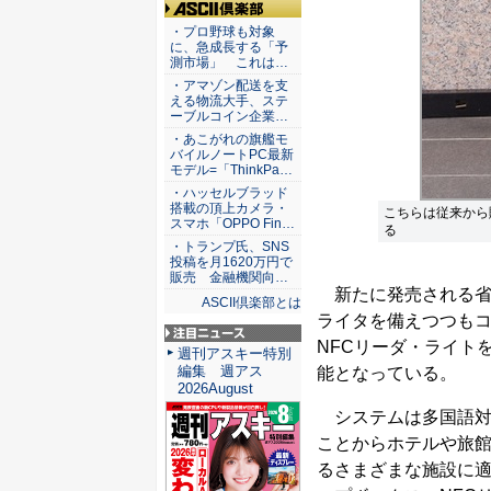
ASCII倶楽部
・プロ野球も対象
に、急成長する「予
測市場」 これは…
・アマゾン配送を支
える物流大手、ステ
ーブルコイン企業…
・あこがれの旗艦モ
バイルノートPC最新
モデル=「ThinkPa…
・ハッセルブラッド
搭載の頂上カメラ・
こちらは従来から販
スマホ「OPPO Fin…
る
・トランプ氏、SNS
投稿を月1620万円で
販売 金融機関向…
新たに発売される省ス
ASCII倶楽部とは
ライタを備えつつも
NFCリーダ・ライト
注目ニュース
週刊アスキー特別
編集 週アス
能となっている。
2026August
システムは多国語対応
ことからホテルや旅
るさまざまな施設に適