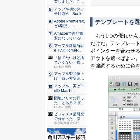
業しました。これ
か...
アップル初のタッ
チ対応MacBook、
早...
テンプレートを選
Adobe Premiereな
ど4製品、...
Amazonで再び激
もう1つの優れた点
安になっているiP
だけだ。テンプレート
h...
アップル新型Appl
ポインターを合わせ
e TVとHomeP...
アウトを選べばよい
「捨てたいけど捨
てたくない」捨て
を強調するために色
活に悩ん...
UR都市機構
アップル製品値上
げ「買い方変え
る」9割超...
アップル、実は“Int
el版Mac Pr...
団地フリマに行っ
たことある？ 掘り
出し物...
UR都市機構
ビフィズス菌研究
で分かった「脂肪
と腸」の...
森永乳業株式会社