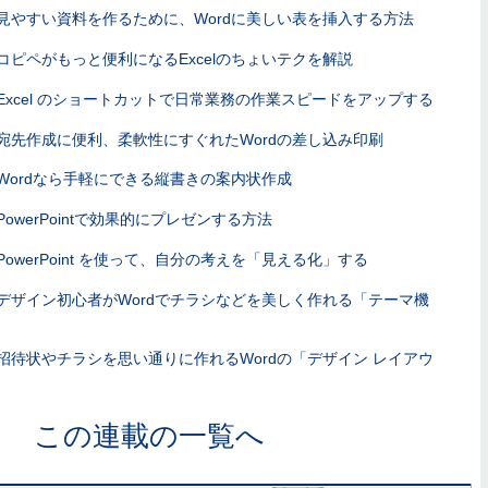
見やすい資料を作るために、Wordに美しい表を挿入する方法
コピペがもっと便利になるExcelのちょいテクを解説
Excel のショートカットで日常業務の作業スピードをアップする
宛先作成に便利、柔軟性にすぐれたWordの差し込み印刷
Wordなら手軽にできる縦書きの案内状作成
PowerPointで効果的にプレゼンする方法
PowerPoint を使って、自分の考えを「見える化」する
デザイン初心者がWordでチラシなどを美しく作れる「テーマ機
招待状やチラシを思い通りに作れるWordの「デザイン レイアウ
この連載の一覧へ