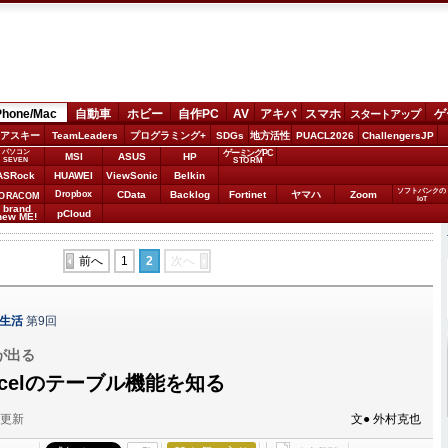
Phone/Mac
自動車
ホビー
自作PC
AV
アキバ
スマホ
ゲ
スタートアップ
アスキー
TeamLeaders
プログラミング+
SDGs
地方活性
PUACL2026
ChallengersJP
パソコン
ゲーミングPC
MSI
ASUS
HP
STORM
SEVEN
ASRock
HUAWEI
ViewSonic
Belkin
ソフトバンクの
Dropbox
CData
Backlog
Fortinet
ヤマハ
Zoom
ORACOM
IoT
brand
pCloud
new ME!
前へ
1
2
次へ
c生活
第9回
が出る
celのテーブル機能を知る
分更新
文● 外村克也