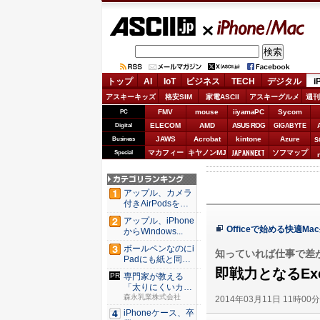
ASCII.jp
iPhone/Mac
トップ
AI
IoT
ビジネス
TECH
デジタル
i
アスキーキッズ
格安SIM
家電ASCII
アスキーグルメ
週刊
FMV
mouse
iiyamaPC
Sycom
PC
ELECOM
AMD
ASUS ROG
Digital
GIGABYTE
JAWS
Acrobat
kintone
Azure
Business
S
JAPANNEXT
マカフィー
キヤノンMJ
ソフマップ
Special
アップル、カメラ
付きAirPodsを年
内...
アップル、iPhone
Officeで始める快適Ma
からWindows...
ボールペンなのにi
知っていれば仕事で差
Padにも紙と同じ
滑ら...
即戦力となるEx
専門家が教える
「太りにくいカラ
ダづくり」...
森永乳業株式会社
2014年03月11日 11時00
iPhoneケース、卒