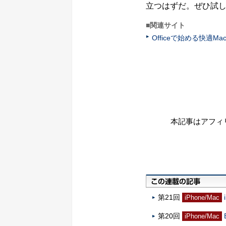
立つはずだ。ぜひ試
■関連サイト
Officeで始める快適
本記事はアフィ
第21回
iPhone/Mac
第20回
iPhone/Mac