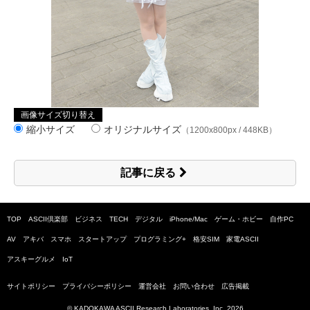
画像サイズ切り替え
縮小サイズ
オリジナルサイズ
（1200x800px / 448KB）
記事に戻る
TOP
ASCII倶楽部
ビジネス
TECH
デジタル
iPhone/Mac
ゲーム・ホビー
自作PC
AV
アキバ
スマホ
スタートアップ
プログラミング+
格安SIM
家電ASCII
アスキーグルメ
IoT
サイトポリシー
プライバシーポリシー
運営会社
お問い合わせ
広告掲載
© KADOKAWA ASCII Research Laboratories, Inc.
2026