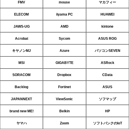
FMV
mouse
マカフィー
ELECOM
iiyama PC
HUAWEI
JAWS-UG
AMD
kintone
Acrobat
Sycom
ASUS ROG
キヤノンMJ
Azure
パソコンSEVEN
MSI
GIGABYTE
ASRock
SORACOM
Dropbox
CData
Backlog
Fortinet
ASUS
JAPANNEXT
ViewSonic
ソフマップ
brand new ME!
Belkin
HP
ヤマハ
Zoom
ソフトバンクのIoT