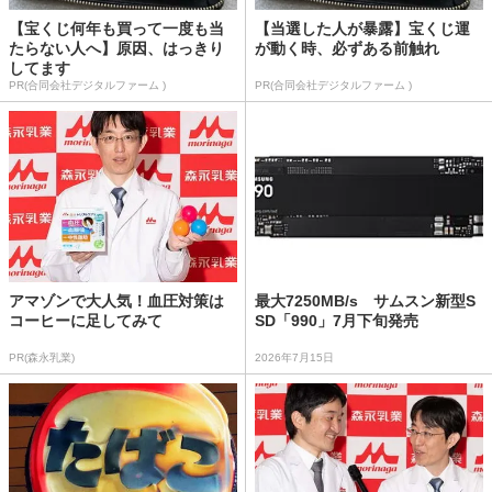
【宝くじ何年も買って一度も当
【当選した人が暴露】宝くじ運
たらない人へ】原因、はっきり
が動く時、必ずある前触れ
してます
PR(合同会社デジタルファーム )
PR(合同会社デジタルファーム )
アマゾンで大人気！血圧対策は
最大7250MB/s サムスン新型S
コーヒーに足してみて
SD「990」7月下旬発売
PR(森永乳業)
2026年7月15日