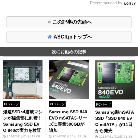
Recommended by
この記事の先頭へ
ASCII.jpトップへ
次にお勧めの記事
PCパーツ
PCパーツ
PCパーツ
爆速SSD×4搭載マシ
Samsung SSD 840
Samsung製mSATA
ンが編集部に到着！
EVO mSATAシリー
SSD「SSD 840 EV
Samsung SSD EV
ズに容量500GBが
O mSATA」が11日
O 840の実力を検証
追加
から発売
2014年01月24日 17:00
2014年01月16日 22:16
2014年01月10日 23:48