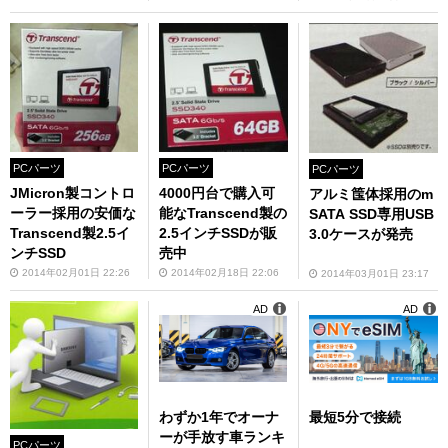
PCパーツ
PCパーツ
PCパーツ
JMicron製コントロ
4000円台で購入可
アルミ筺体採用のm
ーラー採用の安価な
能なTranscend製の
SATA SSD専用USB
Transcend製2.5イ
2.5インチSSDが販
3.0ケースが発売
ンチSSD
売中
2014年02月01日 22:26
2014年02月18日 22:06
2014年03月01日 23:17
AD
AD
わずか1年でオーナ
最短5分で接続
ーが手放す車ランキ
PCパーツ