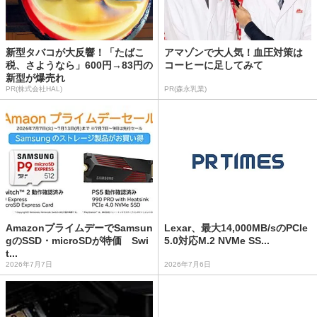
新型タバコが大反響！「たばこ
アマゾンで大人気！血圧対策は
税、さようなら」600円→83円の
コーヒーに足してみて
新型が爆売れ
PR(株式会社HAL)
PR(森永乳業)
AmazonプライムデーでSamsun
Lexar、最大14,000MB/sのPCIe
gのSSD・microSDが特価 Swi
5.0対応M.2 NVMe SS...
t...
2026年7月7日
2026年7月6日