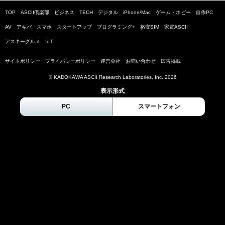
TOP
ASCII倶楽部
ビジネス
TECH
デジタル
iPhone/Mac
ゲーム・ホビー
自作PC
AV
アキバ
スマホ
スタートアップ
プログラミング+
格安SIM
家電ASCII
アスキーグルメ
IoT
サイトポリシー
プライバシーポリシー
運営会社
お問い合わせ
広告掲載
© KADOKAWA ASCII Research Laboratories, Inc.
2026
表示形式
PC
スマートフォン