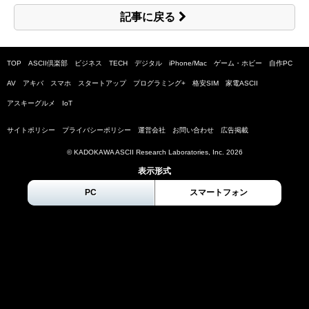
記事に戻る
TOP
ASCII倶楽部
ビジネス
TECH
デジタル
iPhone/Mac
ゲーム・ホビー
自作PC
AV
アキバ
スマホ
スタートアップ
プログラミング+
格安SIM
家電ASCII
アスキーグルメ
IoT
サイトポリシー
プライバシーポリシー
運営会社
お問い合わせ
広告掲載
© KADOKAWA ASCII Research Laboratories, Inc.
2026
表示形式
PC
スマートフォン