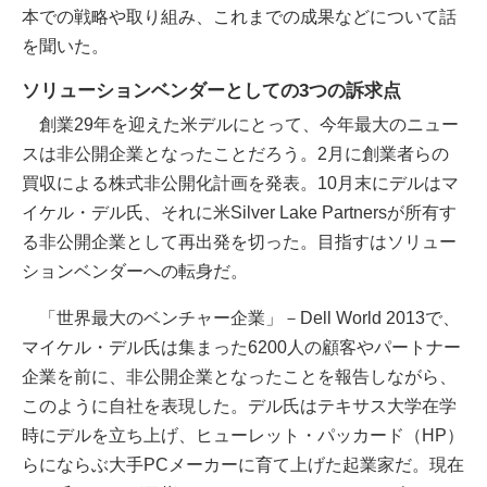
本での戦略や取り組み、これまでの成果などについて話
を聞いた。
ソリューションベンダーとしての3つの訴求点
創業29年を迎えた米デルにとって、今年最大のニュー
スは非公開企業となったことだろう。2月に創業者らの
買収による株式非公開化計画を発表。10月末にデルはマ
イケル・デル氏、それに米Silver Lake Partnersが所有す
る非公開企業として再出発を切った。目指すはソリュー
ションベンダーへの転身だ。
「世界最大のベンチャー企業」－Dell World 2013で、
マイケル・デル氏は集まった6200人の顧客やパートナー
企業を前に、非公開企業となったことを報告しながら、
このように自社を表現した。デル氏はテキサス大学在学
時にデルを立ち上げ、ヒューレット・パッカード（HP）
らにならぶ大手PCメーカーに育て上げた起業家だ。現在