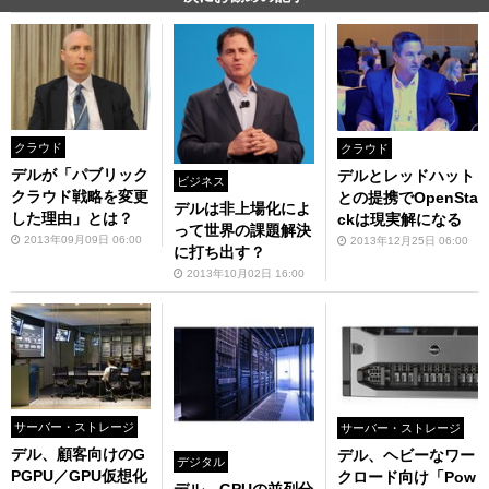
クラウド
クラウド
デルが「パブリック
デルとレッドハット
ビジネス
クラウド戦略を変更
との提携でOpenSta
デルは非上場化によ
した理由」とは？
ckは現実解になる
って世界の課題解決
2013年09月09日 06:00
2013年12月25日 06:00
に打ち出す？
2013年10月02日 16:00
サーバー・ストレージ
サーバー・ストレージ
デル、顧客向けのG
デル、ヘビーなワー
デジタル
PGPU／GPU仮想化
クロード向け「Pow
デル、GPUの並列分