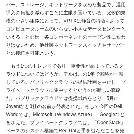
バー、ストレージ、ネットワークを収めた製品で、運用
導入の負担を減らすことに主眼を置いている。比較的規
模の小さい組織にとって、VRTXは静音の特徴もあって
コンピュータルームのいらない小さなデータセンターと
いえる」と郡氏。各コンポーネントのオープン性に変わ
りはないため、他社製ネットワークスイッチやサーバー
との接続も可能という。
もう1つのトレンドであり、重要性が高まっているク
ラウドについてはどうか。デルはこの1年で戦略が一転
している。パブリッククラウドの提供計画を中止し、プ
ライベートクラウドに集中するというのが新しい戦略
だ。パブリッククラウドでは提携戦略をとり、5月に
Joyentなど3社の名前が発表された。そして今回のDell
Worldでは、Microsoft（Windows Azure）、Googleなど
を加えた。プライベートクラウドでは、「OpenStack」
ベースのシステム構築でRed Hatと手を組んだことを発