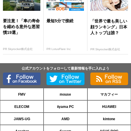
要注意！「車の寿命
最短5分で接続
「世界で最も美しい
を縮める意外な悪習
顔ランキング」日本
慣19選」
人トップは誰？
PR Skyrocket株式会社
PR LotusFlare Inc
PR Skyrocket株式会社
公式アカウントをフォローして最新情報を手に入れよう
FMV
mouse
マカフィー
ELECOM
iiyama PC
HUAWEI
JAWS-UG
AMD
kintone