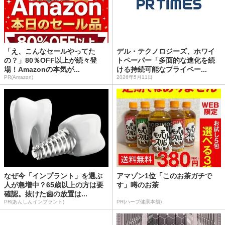
「え、こんなセールやってた
デル・テクノロジーズ、ホワイ
の？」80％OFF以上が続々登
トペーパー「多面的な進化を続
場！Amazonの本気が...
ける持続可能なプライベー...
PR(Amazon)
2026年5月11日
なぜ今「インプラント」を選ぶ
アマゾン1位「このお茶ガチで
人が急増中？65歳以上の方は要
す」噂のお茶
確認。抜けた歯の放置は...
PR(あんしんインプラント)
PR(ハーブ健康本舗)