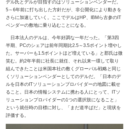
デル氏とデルが目指すのはソリューションベンダーだ。
5～6年前に打ち出した方針だが、非公開化により動きを
さらに加速していく。ここでデルはHP、IBMら古参のIT
ベンダーの敷地に乗り込むことになる。
日本法人のデルは、今年好調な一年だった。「第3四
半期、PCのシェアは前年同期比2.5～3.5ポイント増やし
た。サーバーも1.5ポイントほど増えている」と郡氏は微
笑む。約2年半前に社長に就任、それ以来一環して取り
組んできたことは米国本社の敷くグローバル戦略と同じ
くソリューションベンダーとしてのデルだ。「日本のデ
ルを日本のITソリューションプロバイダーの地図に載せ
ること。日本の情報システムに携わる人にとって、ITソ
リューションプロバイダーの1つの選択肢になること」
という就任時の目標に対し、「まだ道半ばだ」と現状を
評価する。