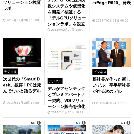
ソリューション検証
erEdge R920」発表
数システムや仮想化
ラボ
を開発／検証する
「デルGPUソリュー
2014年02月28日 06:00
2014年03月28日 06:00
ションラボ」を設立
2014年02月28日 14:19
デジタル
ビジネス
次世代の「Smart D
郡社長が作った新し
デジタル
esk」披露！PCは死
いデル、平手新社長
デルがアセンテック
んでないと語るデル
が作る次のデル
とプレミアパートナ
ー契約、VDIソリュ
2014年11月10日 13:00
2015年07月24日 17:00
ーション販売を強化
2014年11月20日 18:27
AD
AD
AD