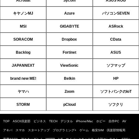
Acrobat
Sycom
ASUS ROG
キヤノンMJ
Azure
パソコンSEVEN
MSI
GIGABYTE
ASRock
SORACOM
Dropbox
CData
Backlog
Fortinet
ASUS
JAPANNEXT
ViewSonic
ソフマップ
brand new ME!
Belkin
HP
ヤマハ
Zoom
ソフトバンクのIoT
STORM
pCloud
ソフクリ
TOP
ASCII倶楽部
ビジネス
TECH
デジタル
iPhone/Mac
ホビー
自作PC
AV
アキバ
スマホ
スタートアップ
プログラミング+
ゲーム
格安SIM
倶楽部情報局