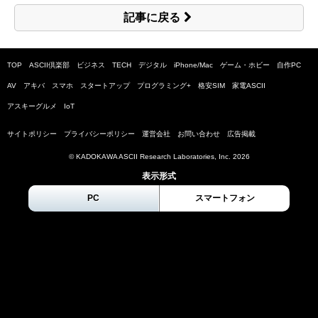
記事に戻る
TOP
ASCII倶楽部
ビジネス
TECH
デジタル
iPhone/Mac
ゲーム・ホビー
自作PC
AV
アキバ
スマホ
スタートアップ
プログラミング+
格安SIM
家電ASCII
アスキーグルメ
IoT
サイトポリシー
プライバシーポリシー
運営会社
お問い合わせ
広告掲載
© KADOKAWA ASCII Research Laboratories, Inc.
2026
表示形式
PC
スマートフォン