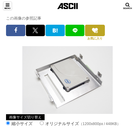
この画像の参照記事
お気に入り
画像サイズ切り替え
縮小サイズ
オリジナルサイズ
（1200x800px / 448KB）