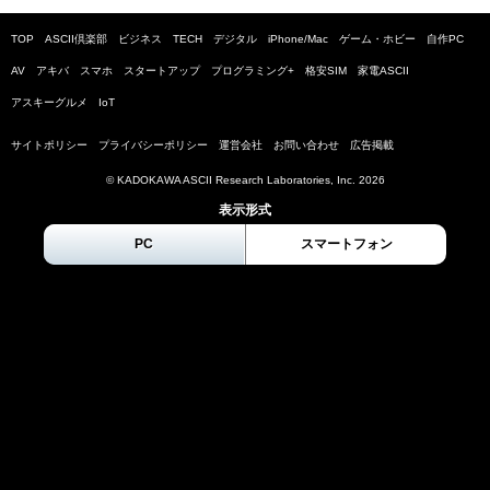
TOP
ASCII倶楽部
ビジネス
TECH
デジタル
iPhone/Mac
ゲーム・ホビー
自作PC
AV
アキバ
スマホ
スタートアップ
プログラミング+
格安SIM
家電ASCII
アスキーグルメ
IoT
サイトポリシー
プライバシーポリシー
運営会社
お問い合わせ
広告掲載
© KADOKAWA ASCII Research Laboratories, Inc.
2026
表示形式
PC
スマートフォン