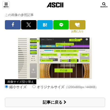
この画像の参照記事
お気に入り
画像サイズ切り替え
縮小サイズ
オリジナルサイズ
（1200x800px / 448KB）
記事に戻る