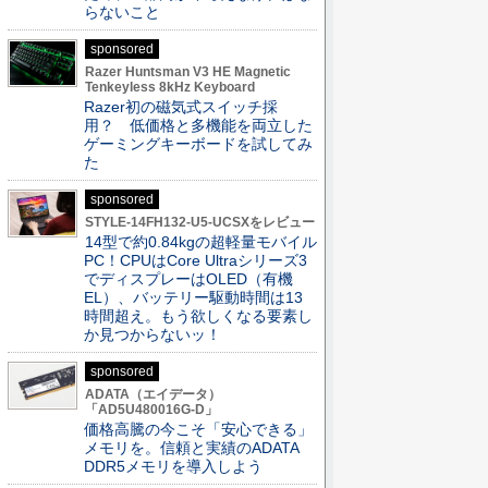
らないこと
sponsored
Razer Huntsman V3 HE Magnetic
Tenkeyless 8kHz Keyboard
Razer初の磁気式スイッチ採
用？ 低価格と多機能を両立した
ゲーミングキーボードを試してみ
た
sponsored
STYLE-14FH132-U5-UCSXをレビュー
14型で約0.84kgの超軽量モバイル
PC！CPUはCore Ultraシリーズ3
でディスプレーはOLED（有機
EL）、バッテリー駆動時間は13
時間超え。もう欲しくなる要素し
か見つからないッ！
sponsored
ADATA（エイデータ）
「AD5U480016G-D」
価格高騰の今こそ「安心できる」
メモリを。信頼と実績のADATA
DDR5メモリを導入しよう