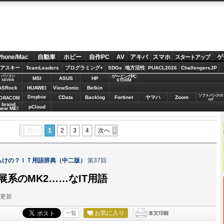
Phone/Mac
自動車
ホビー
自作PC
AV
アキバ
スマホ
ゲ
スタートアップ
アスキー
TeamLeaders
プログラミング+
SDGs
地方活性
PUACL2026
ChallengersJP
パソコン
ゲーミングPC
MSI
ASUS
HP
STORM
SEVEN
ASRock
HUAWEI
ViewSonic
Belkin
ソフトバンクの
Dropbox
CData
Backlog
Fortinet
ヤマハ
Zoom
ORACOM
IoT
brand
pCloud
new ME!
前へ
1
2
3
4
次へ
らけの？ＩＴ用語辞典（中二版）
第37回
展系のMK2……なIT用語
分更新
お気に入り
一覧