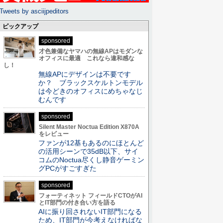
Tweets by asciijpeditors
ピックアップ
sponsored
才色兼備なヤマハの無線APはモダンな
オフィスに最適 これなら違和感な
し！
無線APにデザインは不要です
か？ ブラックスケルトンモデル
は今どきのオフィスにめちゃなじ
むんです
sponsored
Silent Master Noctua Edition X870A
をレビュー
ファンが12基もあるのにほとんど
の活用シーンで35dB以下、サイ
コムのNoctua尽くし静音ゲーミン
グPCがすごすぎた
sponsored
フォーティネット フィールドCTOがAI
とIT部門の付き合い方を語る
AIに振り回されないIT部門になる
ため、IT部門が今考えなければな