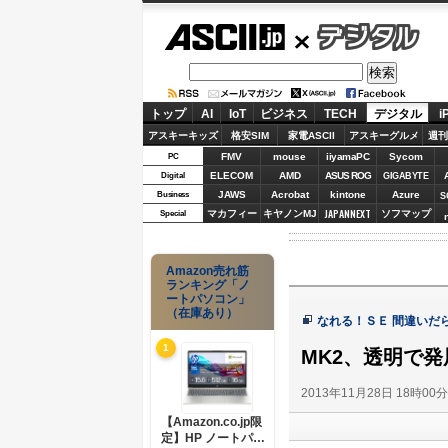
ASCII.jp
デジタル
トップ
AI
IoT
ビジネス
TECH
デジタル
i
アスキーキッズ
格安SIM
家電ASCII
アスキーグルメ
週刊
FMV
mouse
iiyamaPC
Sycom
PC
ELECOM
AMD
ASUS ROG
Digital
GIGABYTE
JAWS
Acrobat
kintone
Azure
Business
S
JAPANNEXT
マカフィー
キヤノンMJ
ソフマップ
Special
Amazon売れ筋
ランキング「ノ
ートパソコン」
（在庫あり）
なれる！ＳＥ 間違いだ
1
MK2、透明で発
2013年11月28日 18時00
【Amazon.co.jp限
定】HP ノートパソ