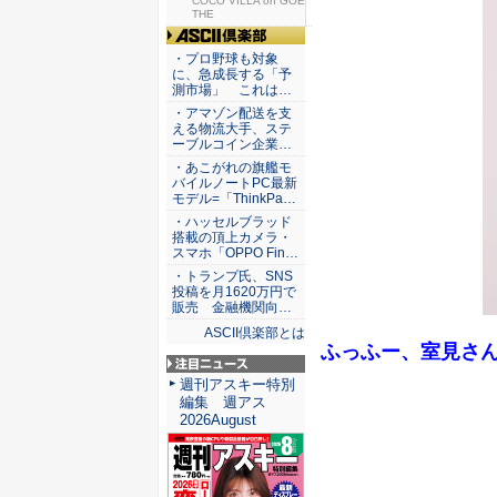
仕組みと...
COCO VILLA on GOE
THE
ASCII倶楽部
・プロ野球も対象
に、急成長する「予
測市場」 これは…
・アマゾン配送を支
える物流大手、ステ
ーブルコイン企業…
・あこがれの旗艦モ
バイルノートPC最新
モデル=「ThinkPa…
・ハッセルブラッド
搭載の頂上カメラ・
スマホ「OPPO Fin…
・トランプ氏、SNS
投稿を月1620万円で
販売 金融機関向…
ASCII倶楽部とは
ふっふー、室見さ
注目ニュース
週刊アスキー特別
編集 週アス
2026August