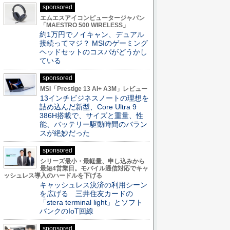
sponsored
エムエスアイコンピュータージャパン
「MAESTRO 500 WIRELESS」
約1万円でノイキャン、デュアル
接続ってマジ？ MSIのゲーミング
ヘッドセットのコスパがどうかし
ている
sponsored
MSI「Prestige 13 AI+ A3M」レビュー
13インチビジネスノートの理想を
詰め込んだ新型、Core Ultra 9
386H搭載で、サイズと重量、性
能、バッテリー駆動時間のバラン
スが絶妙だった
sponsored
シリーズ最小・最軽量、申し込みから
最短4営業日。モバイル通信対応でキャ
ッシュレス導入のハードルを下げる
キャッシュレス決済の利用シーン
を広げる 三井住友カードの
「stera terminal light」とソフト
バンクのIoT回線
sponsored