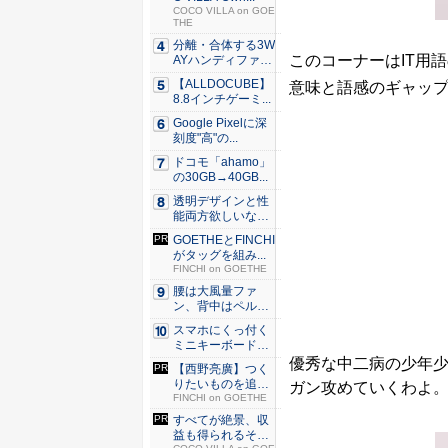
COCO VILLA on GOE
THE
分離・合体する3W
このコーナーはIT用
AYハンディファ
ン。置...
【ALLDOCUBE】
意味と語感のギャッ
8.8インチゲーミ...
Google Pixelに深
刻度"高"の...
ドコモ「ahamo」
の30GB→40GB...
透明デザインと性
能両方欲しいな
ら。LDA...
GOETHEとFINCHI
がタッグを組み...
FINCHI on GOETHE
腰は大風量ファ
ン、背中はペルチ
ェ冷却。ダ...
スマホにくっ付く
ミニキーボード！
触ってわ...
優秀な中二病の少年少
【西野亮廣】つく
りたいものを追求
ガン攻めていくわよ
できる環...
FINCHI on GOETHE
すべてが絶景、収
益も得られるその