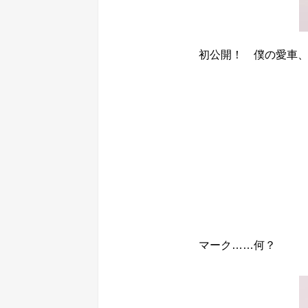
初公開！ 僕の愛車
マーク……何？