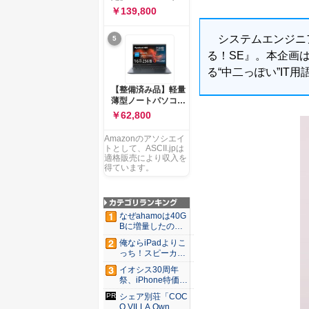
ー 83K9003JJP ノー
ソコン Vivobook 15
￥139,800
トPC
M1502NAQ 15.6イ
ンチ AMD Ryzen 7
システムエンジニア
5
170 メモリ16GB
SSD 512GB
る！SE』。本企画
Microsoft 365
る“中二っぽい”IT
Personal (24か月版)
搭載 Windows 11 重
【整備済み品】軽量
量1.7kg Wi-Fi 6E ク
薄型ノートパソコン
ワイエットブルー
dynabook G83 ■
￥62,800
M1502NAQ-
13.3型
R7165BUWS
FHD(1920x1080) -
Amazonのアソシエイ
高性能第11世代Core
トとして、ASCII.jpは
i5-1135G7 - メモリ
適格販売により収入を
16GB - SSD 256GB
得ています。
- Webカメラ -
WiFi&Bluetooth -
USB Type-C - MS
Office 2021 - Win11
なぜahamoは40G
搭載
Bに増量したの
か ...
俺ならiPadよりこ
っち！スピーカー
9個...
イオシス30周年
祭、iPhone特価品
を...
シェア別荘「COC
O VILLA Own...