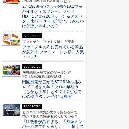
JN-MD-IPST101WHDをレビュー
2万1980円のタッチ対応10.1型モ
バイルディスプレー、ワイド
HD（1540×720ドット）＆アスペ
クト比77：36って聞きなじみない
けど使いやすいの？
sponsored
ファミチキ「ファミマ味」も実食
ファミチキの次に売れている商品
が意外！ ファミマ「レジ横」人気
トップ3
sponsored
茨城県龍ヶ崎市産のゲーミング
PC【MADE IN IBARAKI】
田園風景が広がるSTORMの組み
立て工場を見学！プロの早組み
（しかも丁寧）とBTO PCならで
はの特注PCパーツに大興奮
sponsored
ビジネスIT環境が大きく変わる中で、
情シスさんの悩みも変化している？
「IT機器が高すぎる」「熟練メン
バー不在で分からない」… 情シス