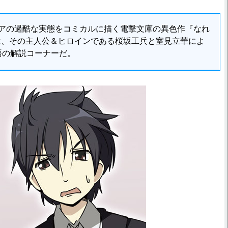
の過酷な実態をコミカルに描く電撃文庫の異色作『なれ
は、その主人公＆ヒロインである桜坂工兵と室見立華によ
用語の解説コーナーだ。