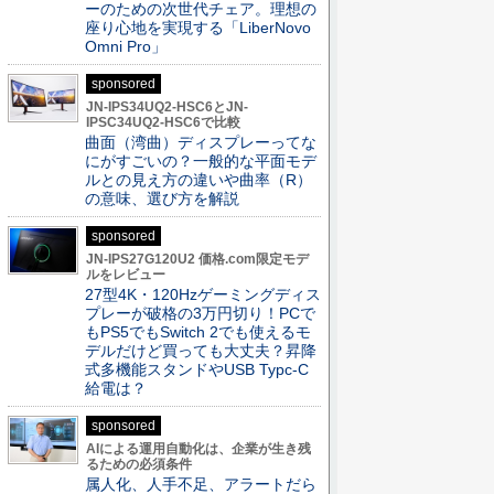
ーのための次世代チェア。理想の
座り心地を実現する「LiberNovo
Omni Pro」
sponsored
JN-IPS34UQ2-HSC6とJN-
IPSC34UQ2-HSC6で比較
曲面（湾曲）ディスプレーってな
にがすごいの？一般的な平面モデ
ルとの見え方の違いや曲率（R）
の意味、選び方を解説
sponsored
JN-IPS27G120U2 価格.com限定モデ
ルをレビュー
27型4K・120Hzゲーミングディス
プレーが破格の3万円切り！PCで
もPS5でもSwitch 2でも使えるモ
デルだけど買っても大丈夫？昇降
式多機能スタンドやUSB Typc-C
給電は？
sponsored
AIによる運用自動化は、企業が生き残
るための必須条件
属人化、人手不足、アラートだら