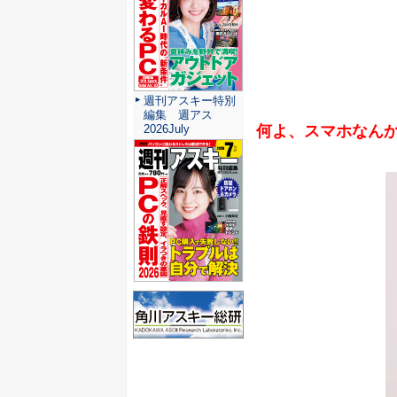
週刊アスキー特別
編集 週アス
何よ、スマホなん
2026July