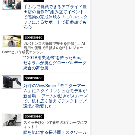
手ぶらで挑戦できるアプライド豊
田店の自作PC組み立てイベント
で感動の完成体験を！ プロのスタ
ッフによるサポートで初参加でも
安心
sponsored
ガバナンスの徹底で安全を担保し、AI
活用の促進で目指すのは“トレジャー
Box”という成長エンジン
“120TB消失危機”を救ったBox。
ゼネラルが挑むグローバルデータ
統合の舞台裏
sponsored
好評のViewSonic「モニターアー
ム」にスタイリッシュなモデルが
新登場！ アームの動きがスムーズ
で、机も広く使えてデスクトップ
環境が激変した
sponsored
スイッチひとつで背中のS字カーブにフ
ィット！
腰を気にする長時間デスクワーカ