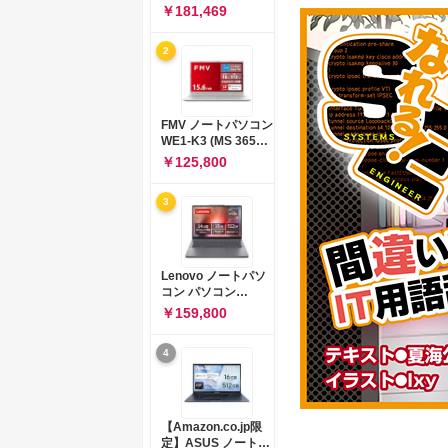
コン 15-fd 15.6イン
￥181,469
チ インテル Core 5
120U メモリ16GB
2
SSD512GB
Windows 11
Microsoft Office
2024搭載 WPS
Office搭載 カメラシ
FMV ノートパソコン
ャッター 指紋認証 薄
WE1-K3 (MS 365
型 Copilotキー搭載
Personal/Copilotキ
￥125,800
ナチュラルシルバー
ー搭載/Win 11/15.6
(BJ0M5PA-AAAI)
型/Core
3
i5/16GB/SSD
512GB/ホワイト)
FMVWK3E15W_AZ
Lenovo ノートパソ
コン パソコン
IdeaPad Slim 3 14.0
￥159,800
インチ AMD
Ryzen™ 5 8640HS
4
メモリ16GB
SSD512GB
Microsoft 365 試用
版 Windows11 バッ
テリー駆動12.6時間
【Amazon.co.jp限
重量1.39kg ルナグレ
定】ASUS ノートパ