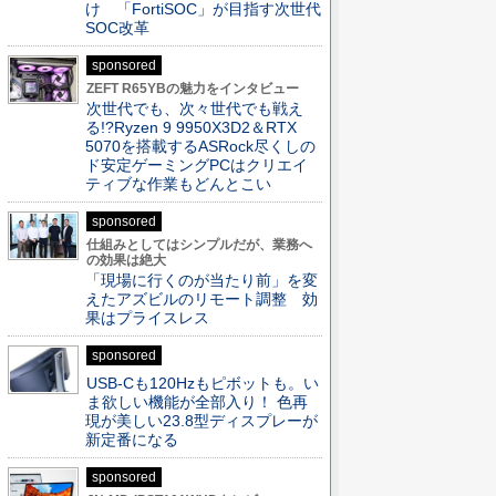
け 「FortiSOC」が目指す次世代
SOC改革
sponsored
ZEFT R65YBの魅力をインタビュー
次世代でも、次々世代でも戦え
る!?Ryzen 9 9950X3D2＆RTX
5070を搭載するASRock尽くしの
ド安定ゲーミングPCはクリエイ
ティブな作業もどんとこい
sponsored
仕組みとしてはシンプルだが、業務へ
の効果は絶大
「現場に行くのが当たり前」を変
えたアズビルのリモート調整 効
果はプライスレス
sponsored
USB-Cも120Hzもピボットも。い
ま欲しい機能が全部入り！ 色再
現が美しい23.8型ディスプレーが
新定番になる
sponsored