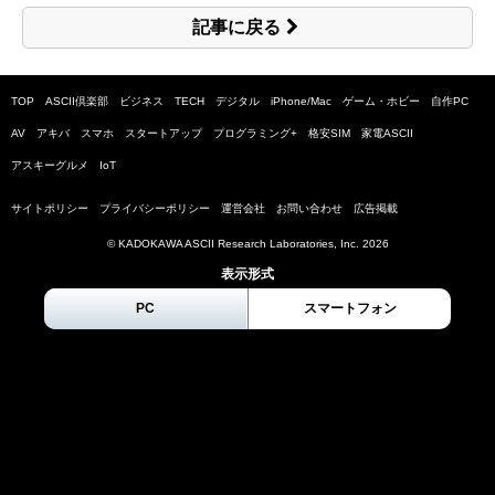
記事に戻る
TOP
ASCII倶楽部
ビジネス
TECH
デジタル
iPhone/Mac
ゲーム・ホビー
自作PC
AV
アキバ
スマホ
スタートアップ
プログラミング+
格安SIM
家電ASCII
アスキーグルメ
IoT
サイトポリシー
プライバシーポリシー
運営会社
お問い合わせ
広告掲載
© KADOKAWA ASCII Research Laboratories, Inc.
2026
表示形式
PC
スマートフォン