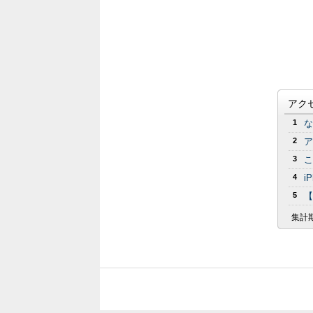
アク
1
な
2
ア
3
こ
4
i
5
【
集計