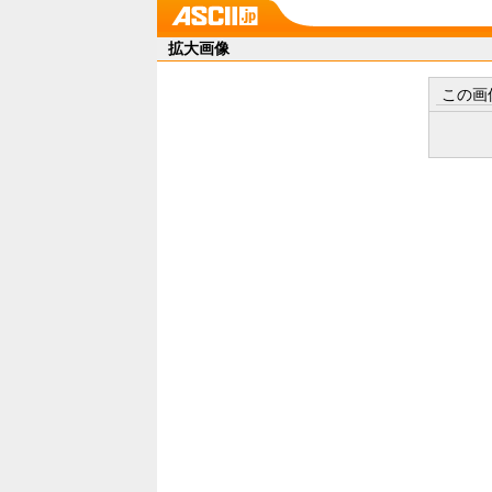
拡大画像
この画