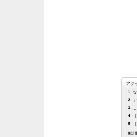
アク
1
な
2
ア
3
こ
4
【
5
【
集計