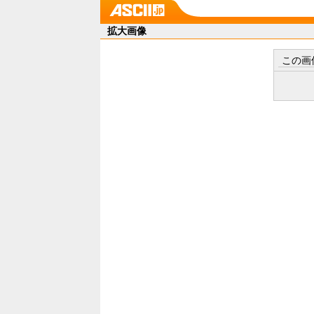
拡大画像
この画