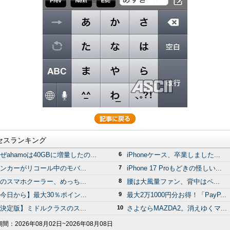
セスランキング
ぜahamoは40GBに増量したの...
6
iPhoneケース、卒業しました...
ンカーがリコール中のモバ...
7
iPhone 17 Proもどきの怪しい...
のスマホクーラー、めっち...
8
腰は大風量ファン、背中はペ...
今日から】最大30％ポイン...
9
最大2万1000円分お得！「PayP...
決定版】ミドルクラスのス...
10
さよならMAZDA2。消えゆくマ...
期間：
2026年08月02日~2026年08月08日