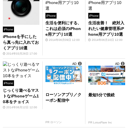
iPhone
iPhone
生活を便利にする、
生活改善！ 絶対入
これは必須のiPhon
れたい健康管理系iP
iPhone
e用アプリ10選
hone用アプリ10選
iPhoneを手にした
2014年06月09日 12:00
2014年06月10日 12:00
ら真っ先に入れてお
くアプリ10選
2014年03月26日 17:00
AD
AD
iPhone
じっくり遊べるマス
ローソンアプリ／ク
最短5分で接続
トなiPhoneゲーム1
ーポン配信中
0本をチョイス
2014年06月12日 12:00
PR ローソン
PR LotusFlare Inc