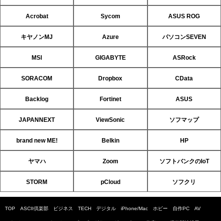
Acrobat
Sycom
ASUS ROG
キヤノンMJ
Azure
パソコンSEVEN
MSI
GIGABYTE
ASRock
SORACOM
Dropbox
CData
Backlog
Fortinet
ASUS
JAPANNEXT
ViewSonic
ソフマップ
brand new ME!
Belkin
HP
ヤマハ
Zoom
ソフトバンクのIoT
STORM
pCloud
ソフクリ
TOP
ASCII倶楽部
ビジネス
TECH
デジタル
iPhone/Mac
ホビー
自作PC
AV