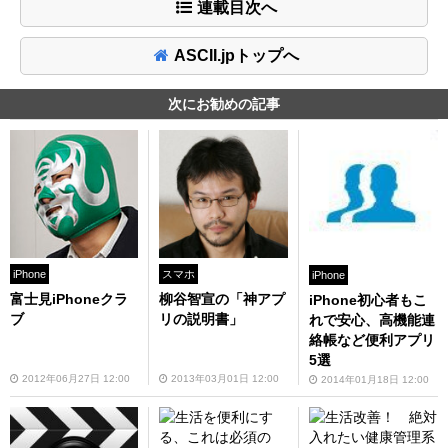
連載目次へ
ASCII.jpトップへ
次にお勧めの記事
iPhone
スマホ
iPhone
富士見iPhoneクラ
柳谷智宣の「神アプ
iPhone初心者もこ
ブ
リの説明書」
れで安心、高機能連
絡帳など便利アプリ
5選
2012年06月27日 12:00
2013年03月01日 12:00
2014年01月18日 12:00