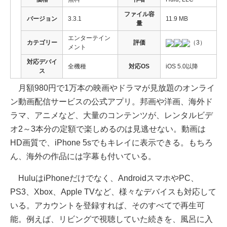
ファイル容
バージョン
3.3.1
11.9 MB
量
エンターテイン
カテゴリー
評価
（3）
メント
対応デバイ
全機種
対応OS
iOS 5.0以降
ス
月額980円で1万本の映画やドラマが見放題のオンライ
ン動画配信サービスの公式アプリ。邦画や洋画、海外ド
ラマ、アニメなど、大量のコンテンツが、レンタルビデ
オ2～3本分の定額で楽しめるのは見逃せない。動画は
HD画質で、iPhone 5sでもキレイに表示できる。もちろ
ん、海外の作品には字幕も付いている。
HuluはiPhoneだけでなく、AndroidスマホやPC、
PS3、Xbox、Apple TVなど、様々なデバイスも対応して
いる。アカウントを登録すれば、そのすべてで再生可
能。例えば、リビングで視聴していた続きを、風呂に入