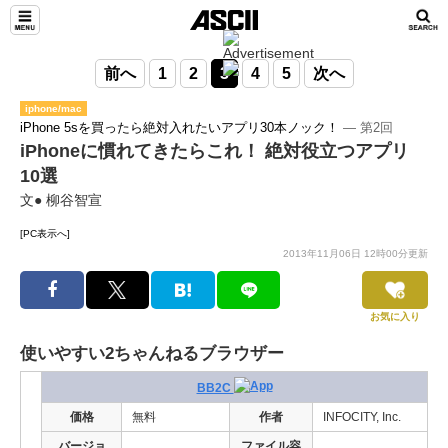
前へ
1
2
3
4
5
次へ
iphone/mac
iPhone 5sを買ったら絶対入れたいアプリ30本ノック！
― 第2回
iPhoneに慣れてきたらこれ！ 絶対役立つアプリ
10選
文● 柳谷智宣
[PC表示へ]
2013年11月06日 12時00分更新
お気に入り
使いやすい2ちゃんねるブラウザー
BB2C
価格
無料
作者
INFOCITY, Inc.
バージョ
ファイル容