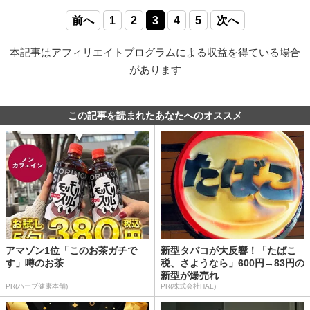
前へ
1
2
3
4
5
次へ
本記事はアフィリエイトプログラムによる収益を得ている場合
があります
この記事を読まれたあなたへのオススメ
アマゾン1位「このお茶ガチで
新型タバコが大反響！「たばこ
す」噂のお茶
税、さようなら」600円→83円の
新型が爆売れ
PR(ハーブ健康本舗)
PR(株式会社HAL)