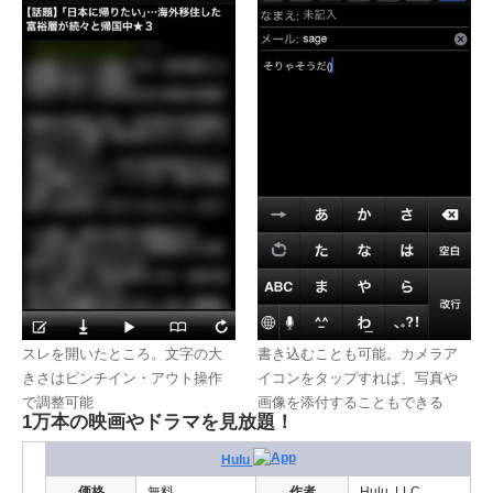
スレを開いたところ。文字の大
書き込むことも可能。カメラア
きさはピンチイン・アウト操作
イコンをタップすれば、写真や
で調整可能
画像を添付することもできる
1万本の映画やドラマを見放題！
Hulu
価格
無料
作者
Hulu, LLC