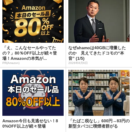
「え、こんなセールやってた
なぜahamoは40GBに増量した
の？」80％OFF以上が続々登
のか 見えてきたドコモの“本
場！Amazonの本気が...
音” (1/5)
PR(Amazon)
2026年8月6日
Amazon今日も見逃せない！8
「たばこ税なし」600円→83円の
0%OFF以上が続々登場
新型タバコに喫煙者群がる