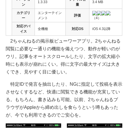
1.3.33
3.4 MB
ン
量
カテゴリ
エンターテイン
評価
ー
メント
（4）
対応デバ
全機種
対応OS
iOS 4.3以降
イス
2ちゃんねるの掲示板ビューワーアプリ。2ちゃんねる
閲覧に必要な一通りの機能を備えつつ、動作が軽いのが
ウリ。記事をオートスクロールしたり、文字の拡大縮小
時にも表示が崩れにくい。得に文字の最大サイズは大き
くでき、見やすく目に優しい。
特定IDで発言を抽出したり、NGに指定して投稿を表示
させなくするなど、快適に閲覧できる機能が充実してい
る。もちろん、書き込みも可能。以前、2ちゃんねるブ
ラウザがAppleから締め出しを食らうという噂もあった
が、今でも利用できるのでご安心を。