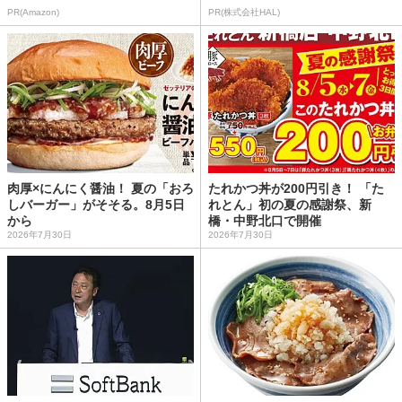
PR(Amazon)
PR(株式会社HAL)
肉厚×にんにく醤油！ 夏の「おろ
たれかつ丼が200円引き！ 「た
しバーガー」がそそる。8月5日
れとん」初の夏の感謝祭、新
から
橋・中野北口で開催
2026年7月30日
2026年7月30日