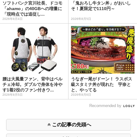
ソフトバンク宮川社長、ドコモ
「鬼おろし牛タン丼」がおいし
「ahamo」の40GBへの増量に
そ！夏限定で1110円～
「現時点では追従し...
2026年8月4日
2026年8月5日
腰は大風量ファン、背中はペル
うなぎ一尾がドーン！ ラスボス
チェ冷却。ダブルで身体を冷や
級スタミナ丼が現れた 宇奈と
す1着2役のファン付きウ...
と、やってる
2026年8月5日
2026年8月6日
Recommended by
この記事の先頭へ