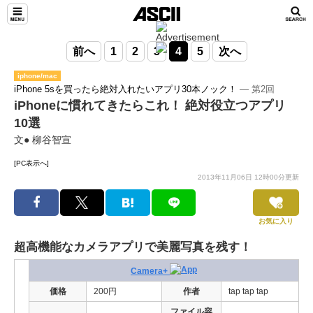
前へ
1
2
3
4
5
次へ
iphone/mac
iPhone 5sを買ったら絶対入れたいアプリ30本ノック！
― 第2回
iPhoneに慣れてきたらこれ！ 絶対役立つアプリ
10選
文● 柳谷智宣
[PC表示へ]
2013年11月06日 12時00分更新
お気に入り
超高機能なカメラアプリで美麗写真を残す！
Camera+
価格
200円
作者
tap tap tap
ファイル容