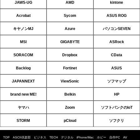
JAWS-UG
AMD
kintone
Acrobat
Sycom
ASUS ROG
キヤノンMJ
Azure
パソコンSEVEN
MSI
GIGABYTE
ASRock
SORACOM
Dropbox
CData
Backlog
Fortinet
ASUS
JAPANNEXT
ViewSonic
ソフマップ
brand new ME!
Belkin
HP
ヤマハ
Zoom
ソフトバンクのIoT
STORM
pCloud
ソフクリ
TOP
ASCII倶楽部
ビジネス
TECH
デジタル
iPhone/Mac
ホビー
自作PC
AV