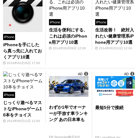
iPhone
iPhone
生活を便利にする、
生活改善！ 絶対入
これは必須のiPhon
れたい健康管理系iP
iPhone
e用アプリ10選
hone用アプリ10選
iPhoneを手にした
2014年06月09日 12:00
2014年06月10日 12:00
ら真っ先に入れてお
くアプリ10選
2014年03月26日 17:00
AD
AD
iPhone
じっくり遊べるマス
わずか1年でオーナ
最短5分で接続
トなiPhoneゲーム1
ーが手放す車ランキ
0本をチョイス
ング あの日本車も
2014年06月12日 12:00
PR Skyrocket株式会社
PR LotusFlare Inc