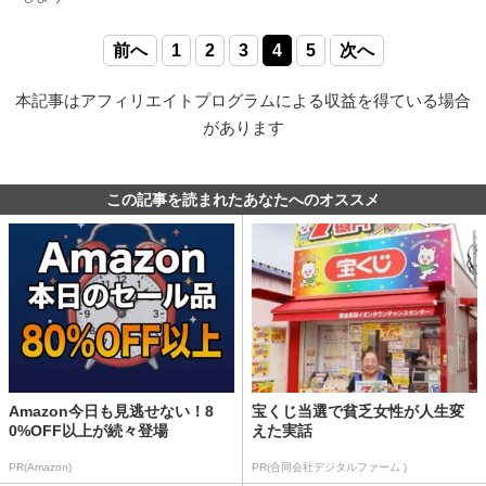
前へ
1
2
3
4
5
次へ
本記事はアフィリエイトプログラムによる収益を得ている場合
があります
この記事を読まれたあなたへのオススメ
Amazon今日も見逃せない！8
宝くじ当選で貧乏女性が人生変
0%OFF以上が続々登場
えた実話
PR(Amazon)
PR(合同会社デジタルファーム )