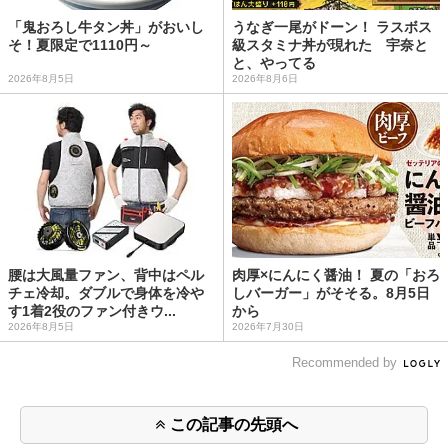
「鬼おろし牛タン丼」がおいし
うなぎ一尾がドーン！ ラスボス
そ！夏限定で1110円～
級スタミナ丼が現れた 宇奈と
と、やってる
2026年8月5日
2026年8月6日
腰は大風量ファン、背中はペル
肉厚×にんにく醤油！ 夏の「おろ
チェ冷却。ダブルで身体を冷や
しバーガー」がそそる。8月5日
す1着2役のファン付きウ...
から
2026年8月5日
2026年7月30日
Recommended by
この記事の先頭へ