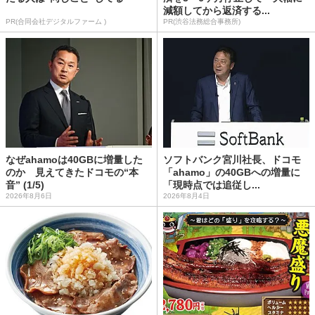
減額してから返済する...
PR(合同会社デジタルファーム )
PR(渋谷法務総合事務所)
なぜahamoは40GBに増量した
ソフトバンク宮川社長、ドコモ
のか 見えてきたドコモの“本
「ahamo」の40GBへの増量に
音” (1/5)
「現時点では追従し...
2026年8月6日
2026年8月4日