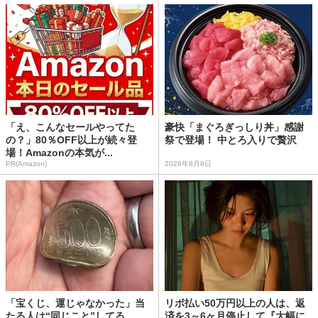
「え、こんなセールやってた
豪快「まぐろぎっしり丼」感謝
の？」80％OFF以上が続々登
祭で登場！ 中とろ入りで贅沢
場！Amazonの本気が...
PR(Amazon)
2026年8月8日
「宝くじ、運じゃなかった」当
リボ払い50万円以上の人は、返
たる人は“同じこと”してる
済を3～6ヶ月停止して『大幅に