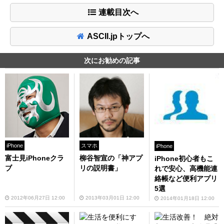
連載目次へ
ASCII.jpトップへ
次にお勧めの記事
iPhone
スマホ
iPhone
富士見iPhoneクラ
柳谷智宣の「神アプ
iPhone初心者もこ
ブ
リの説明書」
れで安心、高機能連
絡帳など便利アプリ
5選
2012年06月27日 12:00
2013年03月01日 12:00
2014年01月18日 12:00