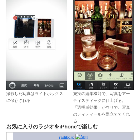
撮影した写真はライトボックス
充実の編集機能で、写真をアー
に保存される
ティスティックに仕上げる。
「透明感効果」がウリで、写真
のディティールを際立ててくれ
る
お気に入りのラジオをiPhoneで楽しむ
radiko.jp