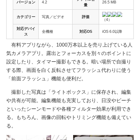
バージョン
4.2
26.5 MB
量
カテゴリー
写真／ビデオ
評価
（4）
対応デバイ
全機種
対応OS
iOS 6.0以降
ス
有料アプリながら、1000万本以上を売り上げている人
気カメラアプリ。露出とフォーカスを別々のポイントに
設定したり、タイマー撮影もできる。暗い場所で自撮り
する際、画面を白く反転させてフラッシュ代わりに使う
「前面フラッシュ」機能も便利だ。
撮影した写真は「ライトボックス」に保存され、編集
や共有が可能。編集機能も充実しており、日没やビーチ
といったシーンモードや各種フィルター効果が利用でき
る。もちろん、画像の回転やトリミング機能も備えてい
る。