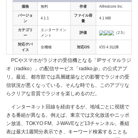
価格
無料
作者
Alfredcore Inc.
バージョ
ファイル容
4.1.1
4.1 MB
ン
量
カテゴリ
エンターテイン
評価
（2.5）
ー
メント
対応デバ
全機種
対応OS
iOS 4.3以降
イス
PCやスマホがラジオの受信機となる「IPサイマルラジ
オ（radiko）」の配信サービス「radiko.jp」の公式アプ
リ。最近、都市部では高層建築などの影響でラジオの受
信状況が悪くなっている。そんな時でも、このアプリな
らクリアな音質でラジオを楽しめるのだ。
インターネット回線を経由するが、地域ごとに視聴で
きる番組が異なる。例えば、東京では文化放送やニッポ
ン放送、TOKYO FM、J-WAVEなど13チャンネル。番組
表は最大1週間分表示でき、キーワード検索することも