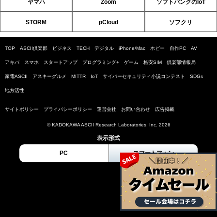
ヤマハ
Zoom
ソフトバンクのIoT
STORM
pCloud
ソフクリ
TOP
ASCII倶楽部
ビジネス
TECH
デジタル
iPhone/Mac
ホビー
自作PC
AV
アキバ
スマホ
スタートアップ
プログラミング+
ゲーム
格安SIM
倶楽部情報局
家電ASCII
アスキーグルメ
MITTR
IoT
サイバーセキュリティ小説コンテスト
SDGs
地方活性
サイトポリシー
プライバシーポリシー
運営会社
お問い合わせ
広告掲載
© KADOKAWA ASCII Research Laboratories, Inc. 2026
表示形式
PC
スマートフォン