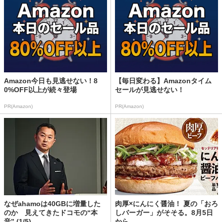
Amazon今日も見逃せない！8
【毎日変わる】Amazonタイム
0%OFF以上が続々登場
セールが見逃せない！
PR(Amazon)
PR(Amazon)
なぜahamoは40GBに増量した
肉厚×にんにく醤油！ 夏の「おろ
のか 見えてきたドコモの“本
しバーガー」がそそる。8月5日
音” (1/5)
から