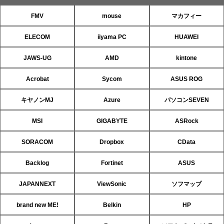
FMV
mouse
マカフィー
ELECOM
iiyama PC
HUAWEI
JAWS-UG
AMD
kintone
Acrobat
Sycom
ASUS ROG
キヤノンMJ
Azure
パソコンSEVEN
MSI
GIGABYTE
ASRock
SORACOM
Dropbox
CData
Backlog
Fortinet
ASUS
JAPANNEXT
ViewSonic
ソフマップ
brand new ME!
Belkin
HP