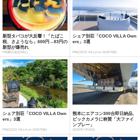
新型タバコが大反響！「たばこ
シェア別荘「COCO VILLA Own
税、さようなら」600円→83円の
ers」3選
新型が爆売れ
PR(株式会社HAL)
PR(COCO VILLA on GOETHE)
シェア別荘「COCO VILLA Own
熊本にエアコン300台即日納品、
ers」3選
ビックカメラに称賛「大ファイ
ンプレー」
PR(COCO VILLA on GOETHE)
2026年7月30日