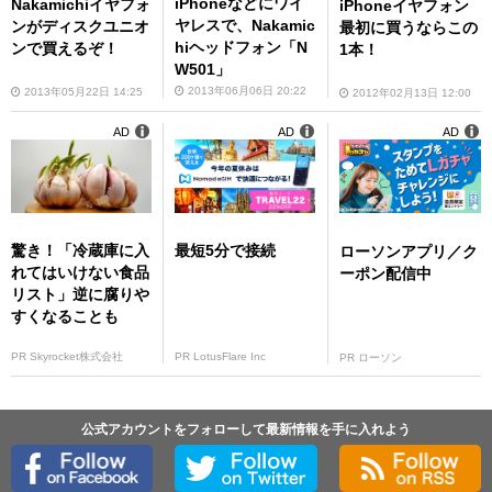
iPhoneなどにワイ
Nakamichiイヤフォ
iPhoneイヤフォン
ヤレスで、Nakamic
ンがディスクユニオ
最初に買うならこの
hiヘッドフォン「N
ンで買えるぞ！
1本！
W501」
2013年06月06日 20:22
2013年05月22日 14:25
2012年02月13日 12:00
AD
AD
AD
驚き！「冷蔵庫に入
最短5分で接続
ローソンアプリ／ク
れてはいけない食品
ーポン配信中
リスト」逆に腐りや
すくなることも
PR Skyrocket株式会社
PR LotusFlare Inc
PR ローソン
公式アカウントをフォローして最新情報を手に入れよう