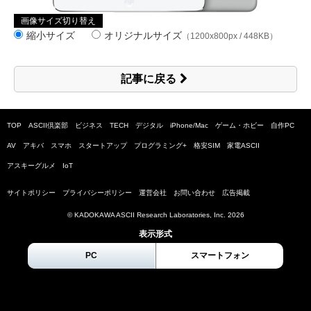
画像サイズ切り替え
縮小サイズ
オリジナルサイズ
（1200x800px / 448KB）
記事に戻る
TOP
ASCII倶楽部
ビジネス
TECH
デジタル
iPhone/Mac
ゲーム・ホビー
自作PC
AV
アキバ
スマホ
スタートアップ
プログラミング+
格安SIM
家電ASCII
アスキーグルメ
IoT
サイトポリシー
プライバシーポリシー
運営会社
お問い合わせ
広告掲載
© KADOKAWA ASCII Research Laboratories, Inc.
2026
表示形式
PC
スマートフォン