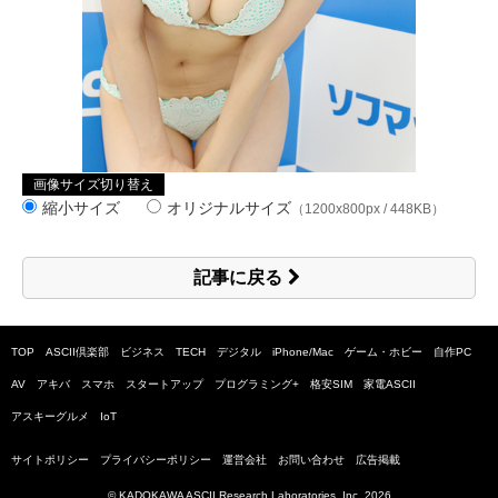
画像サイズ切り替え
縮小サイズ
オリジナルサイズ
（1200x800px / 448KB）
記事に戻る
TOP
ASCII倶楽部
ビジネス
TECH
デジタル
iPhone/Mac
ゲーム・ホビー
自作PC
AV
アキバ
スマホ
スタートアップ
プログラミング+
格安SIM
家電ASCII
アスキーグルメ
IoT
サイトポリシー
プライバシーポリシー
運営会社
お問い合わせ
広告掲載
© KADOKAWA ASCII Research Laboratories, Inc.
2026