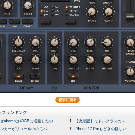
セスランキング
ぜahamoは40GBに増量したの...
6
【決定版】ミドルクラスのス...
ンカーがリコール中のモバ...
7
iPhone 17 Proもどきの怪しい...