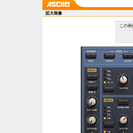
拡大画像
この画