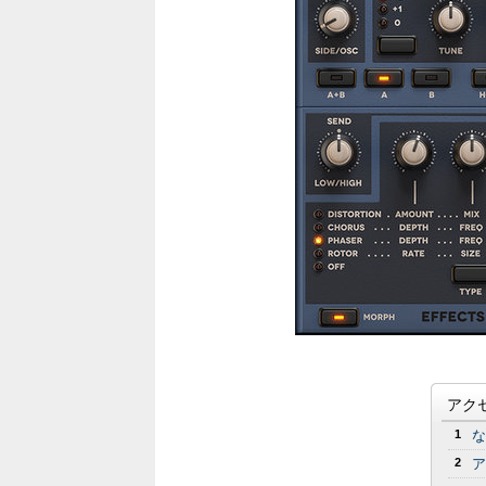
アク
1
な
2
ア