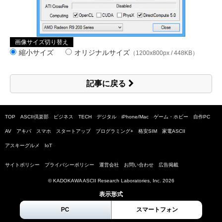
画像サイズ切り替え
縮小サイズ
オリジナルサイズ
（1200x800px / 448KB）
記事に戻る
TOP
ASCII倶楽部
ビジネス
TECH
デジタル
iPhone/Mac
ゲーム・ホビー
自作PC
AV
アキバ
スマホ
スタートアップ
プログラミング+
格安SIM
家電ASCII
アスキーグルメ
IoT
サイトポリシー
プライバシーポリシー
運営会社
お問い合わせ
広告掲載
© KADOKAWA ASCII Research Laboratories, Inc.
2026
表示形式
PC
スマートフォン