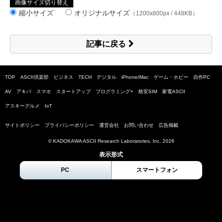
画像サイズ切り替え
縮小サイズ
オリジナルサイズ
（1200x800px / 448KB）
記事に戻る
TOP
ASCII倶楽部
ビジネス
TECH
デジタル
iPhone/Mac
ゲーム・ホビー
自作PC
AV
アキバ
スマホ
スタートアップ
プログラミング+
格安SIM
家電ASCII
アスキーグルメ
IoT
サイトポリシー
プライバシーポリシー
運営会社
お問い合わせ
広告掲載
© KADOKAWA ASCII Research Laboratories, Inc.
2026
表示形式
PC
スマートフォン