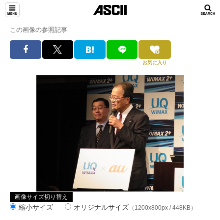
この画像の参照記事
お気に入り
画像サイズ切り替え
縮小サイズ
オリジナルサイズ
（1200x800px / 448KB）