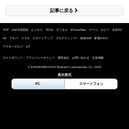
記事に戻る
TOP
ASCII倶楽部
ビジネス
TECH
デジタル
iPhone/Mac
ゲーム・ホビー
自作PC
AV
アキバ
スマホ
スタートアップ
プログラミング+
格安SIM
家電ASCII
アスキーグルメ
IoT
サイトポリシー
プライバシーポリシー
運営会社
お問い合わせ
広告掲載
© KADOKAWA ASCII Research Laboratories, Inc.
2026
表示形式
PC
スマートフォン