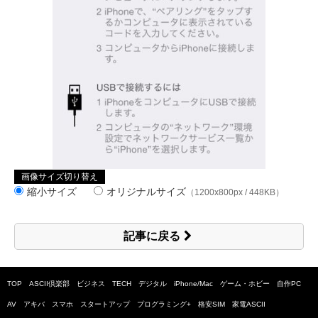
画像サイズ切り替え
縮小サイズ
オリジナルサイズ
（1200x800px / 448KB）
記事に戻る
TOP
ASCII倶楽部
ビジネス
TECH
デジタル
iPhone/Mac
ゲーム・ホビー
自作PC
AV
アキバ
スマホ
スタートアップ
プログラミング+
格安SIM
家電ASCII