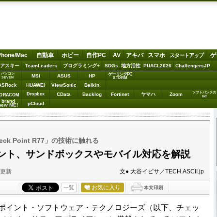
Phone/Mac
自動車
ホビー
自作PC
AV
アキバ
スマホ
ゲ
スタートアップ
アスキー
TeamLeaders
プログラミング+
SDGs
地方活性
PUACL2026
ChallengersJP
パソコン
ゲーミングPC
MSI
ASUS
HP
STORM
SEVEN
ASRock
HUAWEI
ViewSonic
Belkin
ソフトバンクの
Dropbox
CData
Backlog
Fortinet
ヤマハ
Zoom
ORACOM
IoT
brand
pCloud
new ME!
k Point R77」の技術に触れる
ント、サンドボックスやモバイル対応を解説
分更新
文● 大谷イビサ／TECH.ASCII.jp
お気に入り
一覧
・ポイント・ソフトウェア・テクノロジーズ（以下、チェッ