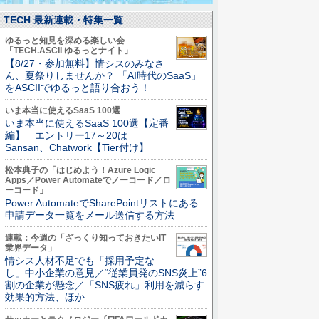
TECH 最新連載・特集一覧
ゆるっと知見を深める楽しい会
「TECH.ASCII ゆるっとナイト」
【8/27・参加無料】情シスのみなさ
ん、夏祭りしませんか？ 「AI時代のSaaS」
をASCIIでゆるっと語り合おう！
いま本当に使えるSaaS 100選
いま本当に使えるSaaS 100選【定番
編】 エントリー17～20は
Sansan、Chatwork【Tier付け】
松本典子の「はじめよう！Azure Logic
Apps／Power Automateでノーコード／ロ
ーコード」
Power AutomateでSharePointリストにある
申請データ一覧をメール送信する方法
連載：今週の「ざっくり知っておきたいIT
業界データ」
情シス人材不足でも「採用予定な
し」中小企業の意見／“従業員発のSNS炎上”6
割の企業が懸念／「SNS疲れ」利用を減らす
効果的方法、ほか