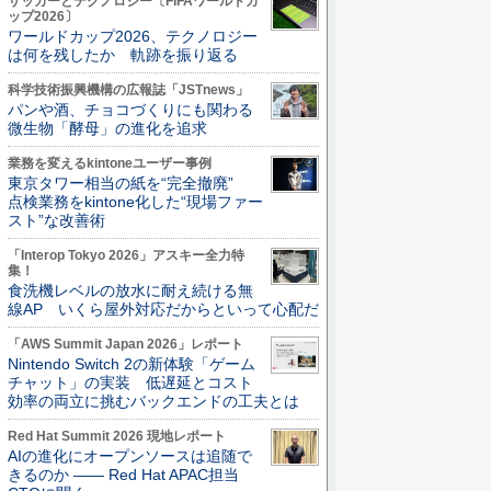
サッカーとテクノロジー〔FIFAワールドカ
ップ2026〕
ワールドカップ2026、テクノロジー
は何を残したか 軌跡を振り返る
科学技術振興機構の広報誌「JSTnews」
パンや酒、チョコづくりにも関わる
微生物「酵母」の進化を追求
業務を変えるkintoneユーザー事例
東京タワー相当の紙を“完全撤廃”
点検業務をkintone化した“現場ファー
スト”な改善術
「Interop Tokyo 2026」アスキー全力特
集！
食洗機レベルの放水に耐え続ける無
線AP いくら屋外対応だからといって心配だ
「AWS Summit Japan 2026」レポート
Nintendo Switch 2の新体験「ゲーム
チャット」の実装 低遅延とコスト
効率の両立に挑むバックエンドの工夫とは
Red Hat Summit 2026 現地レポート
AIの進化にオープンソースは追随で
きるのか ―― Red Hat APAC担当