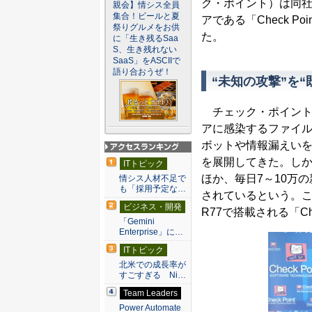
ク・ポイント）は同
親会】情シス全員
集合！ビールと夏
アである「Check P
祭りグルメをお供
た。
に「生き残るSaa
S、生き残れない
SaaS」をASCIIで
語り合おうぜ！
“未知の攻撃”を“
チェック・ポイントは
アに感染するファイ
ボットや情報漏えい
アクセスランキン
を展開してきた。し
ITトピック
グ
ほか、毎日7～10万
情シス人材不足で
も「採用予定な…
されているという。
ビジネス・開発
R77で搭載される「Check
「Gemini
Enterprise」に…
ITトピック
北米での成長率が
すごすぎる Ni…
Team Leaders
Power Automate