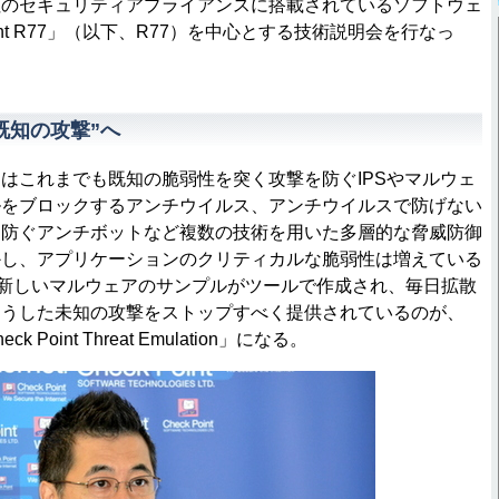
社のセキュリティアプライアンスに搭載されているソフトウェ
oint R77」（以下、R77）を中心とする技術説明会を行なっ
既知の攻撃”へ
これまでも既知の脆弱性を突く攻撃を防ぐIPSやマルウェ
ルをブロックするアンチウイルス、アンチウイルスで防げない
を防ぐアンチボットなど複数の技術を用いた多層的な脅威防御
かし、アプリケーションのクリティカルな脆弱性は増えている
の新しいマルウェアのサンプルがツールで作成され、毎日拡散
こうした未知の攻撃をストップすべく提供されているのが、
 Point Threat Emulation」になる。