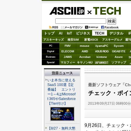
ASCII.jp
TECH
トップ
AI
IoT
ビジネス
TECH
デジタル
i
アスキーキッズ
格安SIM
家電ASCII
アスキーグルメ
週刊
FMV
mouse
iiyamaPC
Sycom
PC
ELECOM
AMD
ASUS ROG
Digital
GIGABYTE
JAWS
Acrobat
kintone
Azure
Business
S
JAPANNEXT
マカフィー
キヤノンMJ
ソフマップ
Special
注目ニュース
いま本当に使える
最新ソフトウェア「Chec
SaaS 100選【定
番編】 エントリ
チェック・ポイ
ー1～4はMicrosof
t 365やSalesforce
2013年09月27日 06時00
【Tier付け】
9月26日、チェック
【8/27・無料大懇