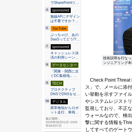
でSharePointリ…
sponsored
無線APにデザイン
は不要ですか？…
YouTube
ぶっちゃけ、あの
SaaSってどう!?…
sponsored
キャッシュレス決
済の利用シーン…
技術説明を行なっ
ンジニアリング本部
データセンター
「関東・関西に次
ぐDC集積地」…
Check Point T
TECH
ス」で、メールに添付
プロテクティブ
い挙動を示すファイルを検
DNSでDNSをセ…
やシステムレジスト
デジタル
監視しており、不正
異常検知からロボ
ット走行、車両…
ウォールなので、検
集計期間：
撃に関する情報をThr
2026年08月01日~2026
年08月07日
してすべてのゲート