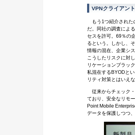
VPNクライアン
もう1つ紹介された
だ。同社の調査による
セスを許可。69％の
るという。しかし、
情報の混在、企業シ
こうしたリスクに対
リケーションブラッ
私混在するBYODと
リティ対策とはいえ
従来からチェック・
ており、安全なリモー
Point Mobile 
データを保護しつつ、