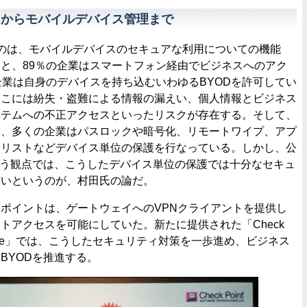
トからモバイルデバイス管理まで
のは、モバイルデバイスのセキュアな利用についての機能
と、89％の企業はスマートフォン経由でビジネスへのアク
企業は自身のデバイスを持ち込むいわゆるBYODを許可してい
そこには紛失・盗難による情報の漏えい、個人情報とビジネス
ステムへの不正アクセスといったリスクが存在する。そして、
し、多くの企業はパスロックや暗号化、リモートワイプ、アプ
クリストなどデバイス単位の保護を行なっている。しかし、公
いう観点では、こうしたデバイス単位の保護では十分なセキュ
ないというのが、村田氏の論だ。
ポイントは、ゲートウェイへのVPNクライアントを提供し
トアクセスを可能にしていた。新たに提供された「Check
Enterprise」では、こうしたセキュリティ対策を一歩進め、ビジネス
BYODを推進する。