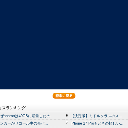
セスランキング
ぜahamoは40GBに増量したの...
6
【決定版】ミドルクラスのス...
ンカーがリコール中のモバ...
7
iPhone 17 Proもどきの怪しい...