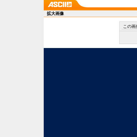
拡大画像
この画