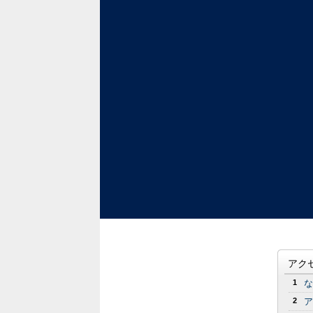
アク
1
な
2
ア