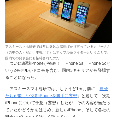
アスキースマホ総研では常に微妙な感想ばかり言っているカリーさん
（の中の人）だが、本職（？）はアップル系ライターということで、
国内での発表会にも招待されたのだ
ついに新型iPhoneが発表！ iPhone 5s、iPhone 5cと
いう2モデルがドコモを含む、国内3キャリアから登場す
ることになった。
アスキースマホ総研では、ちょうど1ヵ月前に「
自分
たちが欲しい次期iPhoneを勝手に妄想
」と題して、次期
iPhoneについて予想（妄想）したが、その内容が当たっ
ていたかどうかをはじめ、新しいiPhone、そして各社の
料金などについて詳しく語っていこう。