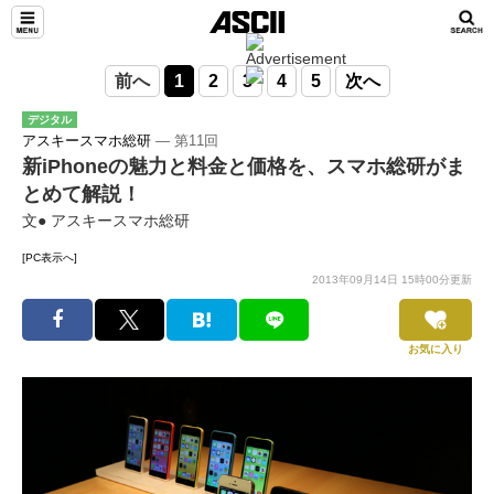
前へ
1
2
3
4
5
次へ
デジタル
アスキースマホ総研
― 第11回
新iPhoneの魅力と料金と価格を、スマホ総研がま
とめて解説！
文● アスキースマホ総研
[PC表示へ]
2013年09月14日 15時00分更新
お気に入り