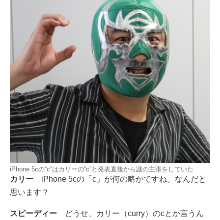
iPhone 5cの“c”はカリーの“c”と発表直後から謎の主張をしていた
カリー
iPhone 5cの「c」が何の略かですね。なんだと
思います？
スピーディー
どうせ、カリー（curry）のcとか言うん