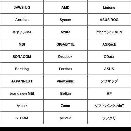
JAWS-UG
AMD
kintone
Acrobat
Sycom
ASUS ROG
キヤノンMJ
Azure
パソコンSEVEN
MSI
GIGABYTE
ASRock
SORACOM
Dropbox
CData
Backlog
Fortinet
ASUS
JAPANNEXT
ViewSonic
ソフマップ
brand new ME!
Belkin
HP
ヤマハ
Zoom
ソフトバンクのIoT
STORM
pCloud
ソフクリ