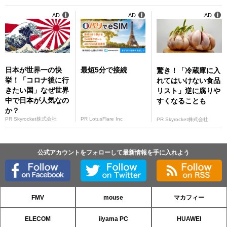
AD
AD
AD
日本が世界一の快
最短5分で接続
驚き！「冷蔵庫に入
挙！「コロナ後に行
れてはいけない食品
きたい国」なぜ世界
リスト」逆に腐りや
中で日本が人気なの
すくなることも
か？
PR Skyrocket株式会社
PR LotusFlare Inc
PR Skyrocket株式会社
公式アカウントをフォローして最新情報を手に入れよう
FMV
mouse
マカフィー
ELECOM
iiyama PC
HUAWEI