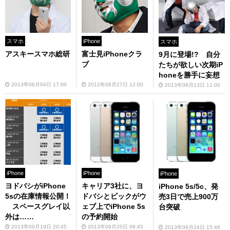
スマホ
iPhone
スマホ
アスキースマホ総研
富士見iPhoneクラ
9月に登場!? 自分
ブ
たちが欲しい次期iP
honeを勝手に妄想
2013年06月04日 17:00
2012年06月27日 12:00
2013年08月13日 11:00
iPhone
iPhone
iPhone
ヨドバシがiPhone
キャリア3社に、ヨ
iPhone 5s/5c、発
5sの在庫情報公開！
ドバシとビックがウ
売3日で売上900万
スペースグレイ以
ェブ上でiPhone 5s
台突破
外は……
の予約開始
2013年09月19日 20:45
2013年09月20日 09:45
2013年09月24日 15:48