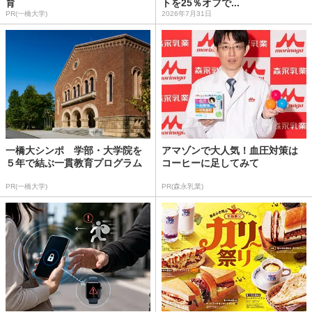
育
トを25％オフで...
PR(一橋大学)
2026年7月31日
一橋大シンポ 学部・大学院を
アマゾンで大人気！血圧対策は
５年で結ぶ一貫教育プログラム
コーヒーに足してみて
PR(一橋大学)
PR(森永乳業)