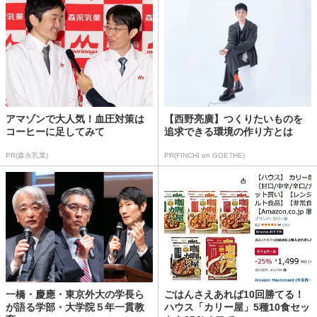
アマゾンで大人気！血圧対策は
【西野亮廣】つくりたいものを
コーヒーに足してみて
追求できる環境の作り方とは
PR(森永乳業)
PR(FINCHI on GOETHE)
一橋・慶應・東京外大の学長ら
ごはんさえあれば10回勝てる！
が語る学部・大学院５年一貫教
ハウス「カリー屋」5種10食セッ