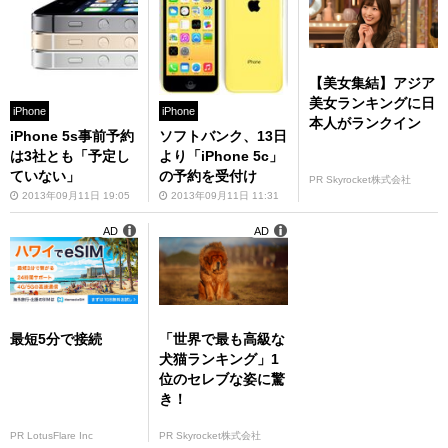
【美女集結】アジア
美女ランキングに日
iPhone
iPhone
本人がランクイン
iPhone 5s事前予約
ソフトバンク、13日
は3社とも「予定し
より「iPhone 5c」
ていない」
の予約を受付け
PR Skyrocket株式会社
2013年09月11日 19:05
2013年09月11日 11:31
AD
AD
最短5分で接続
「世界で最も高級な
犬猫ランキング」1
位のセレブな姿に驚
き！
PR LotusFlare Inc
PR Skyrocket株式会社