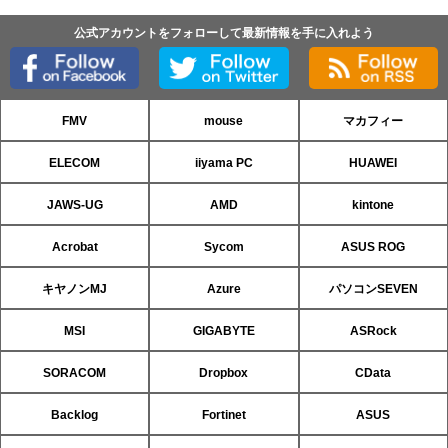
公式アカウントをフォローして最新情報を手に入れよう
FMV
mouse
マカフィー
ELECOM
iiyama PC
HUAWEI
JAWS-UG
AMD
kintone
Acrobat
Sycom
ASUS ROG
キヤノンMJ
Azure
パソコンSEVEN
MSI
GIGABYTE
ASRock
SORACOM
Dropbox
CData
Backlog
Fortinet
ASUS