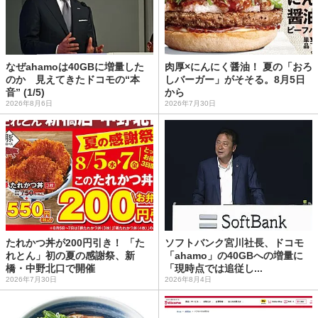
なぜahamoは40GBに増量した
肉厚×にんにく醤油！ 夏の「おろ
のか 見えてきたドコモの“本
しバーガー」がそそる。8月5日
音” (1/5)
から
2026年8月6日
2026年7月30日
たれかつ丼が200円引き！ 「た
ソフトバンク宮川社長、ドコモ
れとん」初の夏の感謝祭、新
「ahamo」の40GBへの増量に
橋・中野北口で開催
「現時点では追従し...
2026年7月30日
2026年8月4日