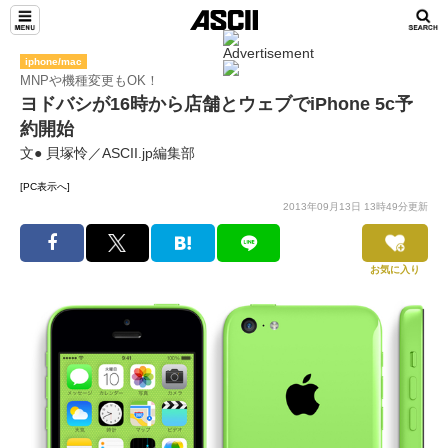
iphone/mac
MNPや機種変更もOK！
ヨドバシが16時から店舗とウェブでiPhone 5c予
約開始
文● 貝塚怜／ASCII.jp編集部
[PC表示へ]
2013年09月13日 13時49分更新
お気に入り