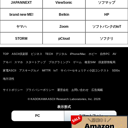
JAPANNEXT
ViewSonic
ソフマップ
brand new ME!
Belkin
HP
ヤマハ
Zoom
ソフトバンクのIoT
STORM
pCloud
ソフクリ
TOP
ASCII倶楽部
ビジネス
TECH
デジタル
iPhone/Mac
ホビー
自作PC
AV
アキバ
スマホ
スタートアップ
プログラミング+
ゲーム
格安SIM
倶楽部情報局
家電ASCII
アスキーグルメ
MITTR
IoT
サイバーセキュリティ小説コンテスト
SDGs
地方活性
サイトポリシー
プライバシーポリシー
運営会社
お問い合わせ
広告掲載
© KADOKAWA ASCII Research Laboratories, Inc. 2026
表示形式
PC
スマートフォン