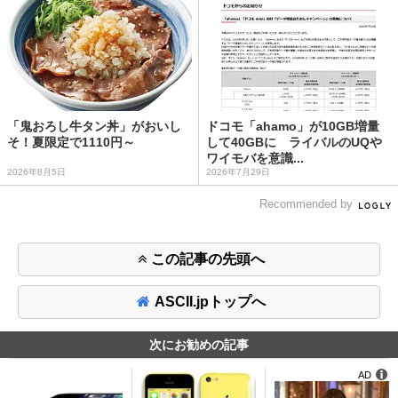
「鬼おろし牛タン丼」がおいし
ドコモ「ahamo」が10GB増量
そ！夏限定で1110円～
して40GBに ライバルのUQや
ワイモバを意識...
2026年8月5日
2026年7月29日
Recommended by
この記事の先頭へ
ASCII.jpトップへ
次にお勧めの記事
AD