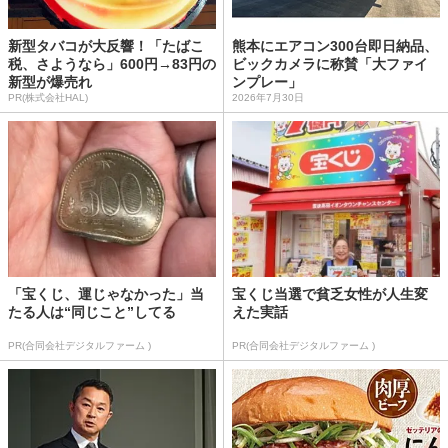
新型タバコが大反響！「たばこ
熊本にエアコン300台即日納品、
税、さようなら」600円→83円の
ビックカメラに称賛「大ファイ
新型が爆売れ
ンプレー」
PR(株式会社HAL)
2026年7月30日
「宝くじ、運じゃなかった」当
宝くじ当選で貧乏女性が人生変
たる人は“同じこと”してる
えた実話
PR(合同会社デジタルファーム )
PR(合同会社デジタルファーム )